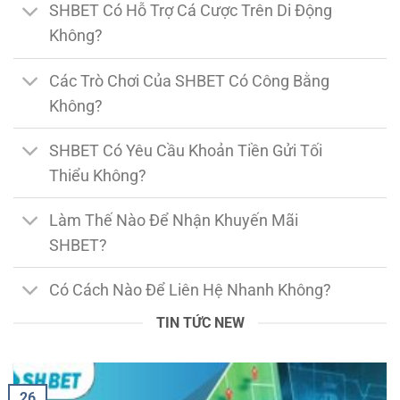
SHBET Có Hỗ Trợ Cá Cược Trên Di Động
Không?
Các Trò Chơi Của SHBET Có Công Bằng
Không?
SHBET Có Yêu Cầu Khoản Tiền Gửi Tối
Thiểu Không?
Làm Thế Nào Để Nhận Khuyến Mãi
SHBET?
Có Cách Nào Để Liên Hệ Nhanh Không?
TIN TỨC NEW
26