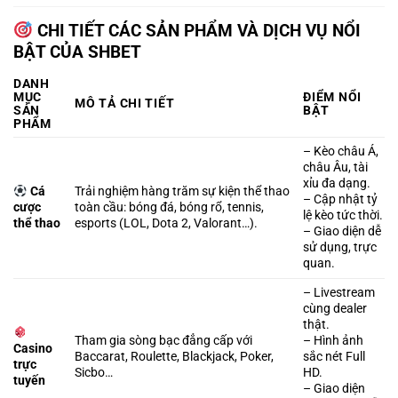
CHI TIẾT CÁC SẢN PHẨM VÀ DỊCH VỤ NỔI
BẬT CỦA SHBET
DANH
MỤC
ĐIỂM NỔI
MÔ TẢ CHI TIẾT
SẢN
BẬT
PHẨM
– Kèo châu Á,
châu Âu, tài
xỉu đa dạng.
Cá
Trải nghiệm hàng trăm sự kiện thể thao
– Cập nhật tỷ
cược
toàn cầu: bóng đá, bóng rổ, tennis,
lệ kèo tức thời.
thể thao
esports (LOL, Dota 2, Valorant…).
– Giao diện dễ
sử dụng, trực
quan.
– Livestream
cùng dealer
thật.
Tham gia sòng bạc đẳng cấp với
– Hình ảnh
Casino
Baccarat, Roulette, Blackjack, Poker,
sắc nét Full
trực
Sicbo…
HD.
tuyến
– Giao diện