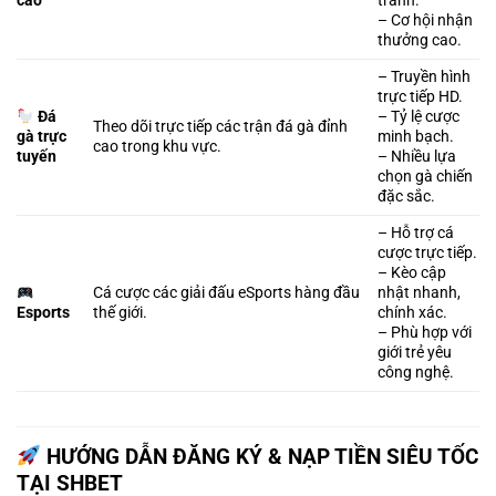
cao
tranh.
– Cơ hội nhận
thưởng cao.
– Truyền hình
trực tiếp HD.
Đá
– Tỷ lệ cược
Theo dõi trực tiếp các trận đá gà đỉnh
gà trực
minh bạch.
cao trong khu vực.
tuyến
– Nhiều lựa
chọn gà chiến
đặc sắc.
– Hỗ trợ cá
cược trực tiếp.
– Kèo cập
Cá cược các giải đấu eSports hàng đầu
nhật nhanh,
Esports
thế giới.
chính xác.
– Phù hợp với
giới trẻ yêu
công nghệ.
HƯỚNG DẪN ĐĂNG KÝ & NẠP TIỀN SIÊU TỐC
TẠI SHBET