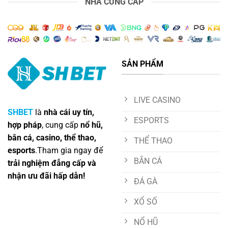
NHÀ CUNG CẤP
SẢN PHẨM
LIVE CASINO
SHBET
là
nhà cái uy tín,
ESPORTS
hợp pháp
, cung cấp
nổ hũ,
bắn cá, casino, thể thao,
THỂ THAO
esports
.Tham gia ngay để
BẮN CÁ
trải nghiệm đẳng cấp và
nhận ưu đãi hấp dẫn!
ĐÁ GÀ
XỔ SỐ
NỔ HŨ