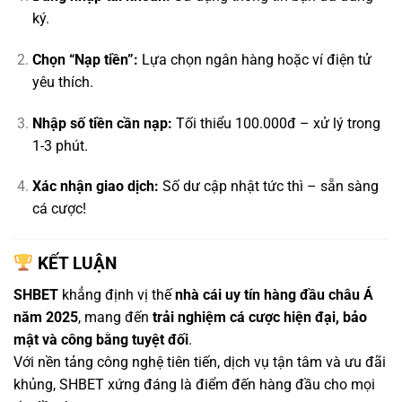
ký.
Chọn “Nạp tiền”:
Lựa chọn ngân hàng hoặc ví điện tử
yêu thích.
Nhập số tiền cần nạp:
Tối thiểu 100.000đ – xử lý trong
1-3 phút.
Xác nhận giao dịch:
Số dư cập nhật tức thì – sẵn sàng
cá cược!
KẾT LUẬN
SHBET
khẳng định vị thế
nhà cái uy tín hàng đầu châu Á
năm 2025
, mang đến
trải nghiệm cá cược hiện đại, bảo
mật và công bằng tuyệt đối
.
Với nền tảng công nghệ tiên tiến, dịch vụ tận tâm và ưu đãi
khủng, SHBET xứng đáng là điểm đến hàng đầu cho mọi