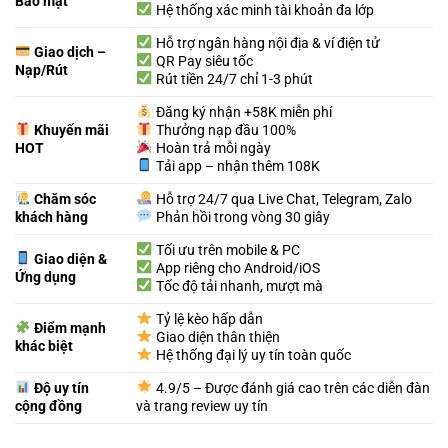
Bảo mật
Hệ thống xác minh tài khoản đa lớp
Hỗ trợ ngân hàng nội địa & ví điện tử
Giao dịch –
QR Pay siêu tốc
Nạp/Rút
Rút tiền 24/7 chỉ 1-3 phút
Đăng ký nhận +58K miễn phí
Khuyến mãi
Thưởng nạp đầu 100%
HOT
Hoàn trả mỗi ngày
Tải app – nhận thêm 108K
Chăm sóc
Hỗ trợ 24/7 qua Live Chat, Telegram, Zalo
khách hàng
Phản hồi trong vòng 30 giây
Tối ưu trên mobile & PC
Giao diện &
App riêng cho Android/iOS
Ứng dụng
Tốc độ tải nhanh, mượt mà
Tỷ lệ kèo hấp dẫn
Điểm mạnh
Giao diện thân thiện
khác biệt
Hệ thống đại lý uy tín toàn quốc
Độ uy tín
4.9/5 – Được đánh giá cao trên các diễn đàn
cộng đồng
và trang review uy tín