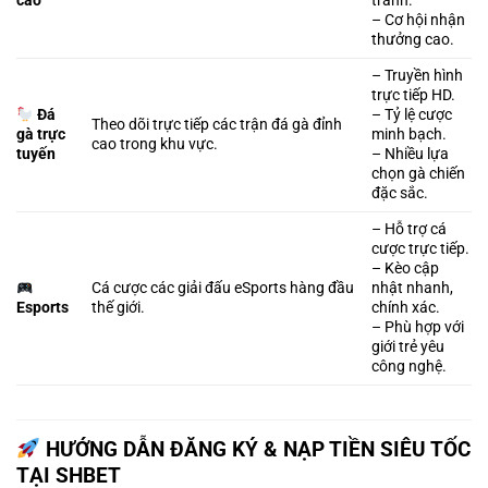
cao
tranh.
– Cơ hội nhận
thưởng cao.
– Truyền hình
trực tiếp HD.
Đá
– Tỷ lệ cược
Theo dõi trực tiếp các trận đá gà đỉnh
gà trực
minh bạch.
cao trong khu vực.
tuyến
– Nhiều lựa
chọn gà chiến
đặc sắc.
– Hỗ trợ cá
cược trực tiếp.
– Kèo cập
Cá cược các giải đấu eSports hàng đầu
nhật nhanh,
Esports
thế giới.
chính xác.
– Phù hợp với
giới trẻ yêu
công nghệ.
HƯỚNG DẪN ĐĂNG KÝ & NẠP TIỀN SIÊU TỐC
TẠI SHBET