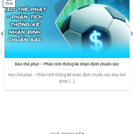
Th10
Kèo thẻ phạt – Phân tích thống kê nhận định chuẩn xác
Kèo thẻ phạt – Phân tích thống kê nhận định chuẩn xác Kèo thẻ
phạt [...]