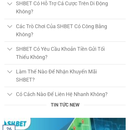
SHBET Có Hỗ Trợ Cá Cược Trên Di Động
Không?
Các Trò Chơi Của SHBET Có Công Bằng
Không?
SHBET Có Yêu Cầu Khoản Tiền Gửi Tối
Thiểu Không?
Làm Thế Nào Để Nhận Khuyến Mãi
SHBET?
Có Cách Nào Để Liên Hệ Nhanh Không?
TIN TỨC NEW
26