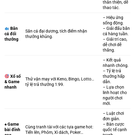
thân thiện, dễ
thao tác.
– Hiệu ứng
sống động.
Bắn
– Giải đấu bắn
Săn cá đại dương, tích điểm nhận
cá đổi
cá hàng tuần.
thưởng khủng.
thưởng
– Giải trí cao,
dễ chơi dễ
thắng.
– Kết quả
nhanh chóng.
– Tỷ lệ trả
Xổ số
thưởng hấp
Thử vận may với Keno, Bingo, Lotto…
& Game
dẫn.
tỷ lệ trả thưởng 1:99.
nhanh
– Lựa chọn
linh hoạt cho
người chơi
mới.
– Luật chơi
đơn giản.
♠️
Game
– Bàn cược
Cùng tranh tài với các tựa game hot:
bài đỉnh
quốc tế cạnh
Tiến lên, Phỏm, Xì dách, Poker…