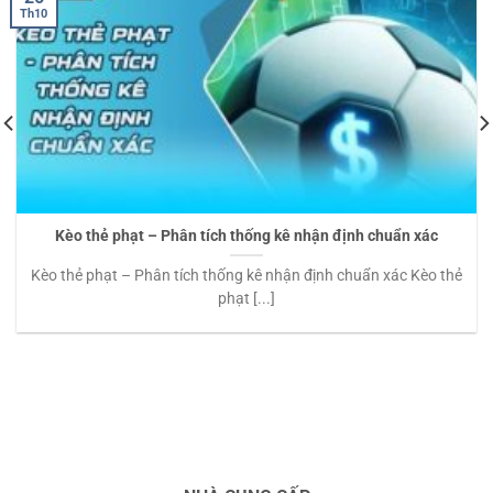
Th10
Kèo thẻ phạt – Phân tích thống kê nhận định chuẩn xác
Kèo thẻ phạt – Phân tích thống kê nhận định chuẩn xác Kèo thẻ
phạt [...]