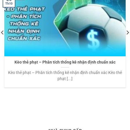
Th10
Kèo thẻ phạt – Phân tích thống kê nhận định chuẩn xác
Kèo thẻ phạt – Phân tích thống kê nhận định chuẩn xác Kèo thẻ
phạt [...]