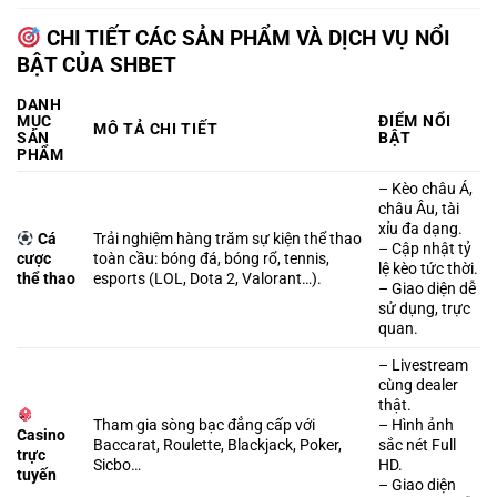
CHI TIẾT CÁC SẢN PHẨM VÀ DỊCH VỤ NỔI
BẬT CỦA SHBET
DANH
MỤC
ĐIỂM NỔI
MÔ TẢ CHI TIẾT
SẢN
BẬT
PHẨM
– Kèo châu Á,
châu Âu, tài
xỉu đa dạng.
Cá
Trải nghiệm hàng trăm sự kiện thể thao
– Cập nhật tỷ
cược
toàn cầu: bóng đá, bóng rổ, tennis,
lệ kèo tức thời.
thể thao
esports (LOL, Dota 2, Valorant…).
– Giao diện dễ
sử dụng, trực
quan.
– Livestream
cùng dealer
thật.
Tham gia sòng bạc đẳng cấp với
– Hình ảnh
Casino
Baccarat, Roulette, Blackjack, Poker,
sắc nét Full
trực
Sicbo…
HD.
tuyến
– Giao diện