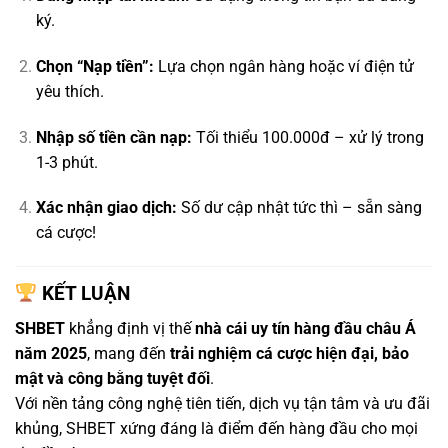
ký.
Chọn “Nạp tiền”:
Lựa chọn ngân hàng hoặc ví điện tử
yêu thích.
Nhập số tiền cần nạp:
Tối thiểu 100.000đ – xử lý trong
1-3 phút.
Xác nhận giao dịch:
Số dư cập nhật tức thì – sẵn sàng
cá cược!
KẾT LUẬN
SHBET
khẳng định vị thế
nhà cái uy tín hàng đầu châu Á
năm 2025
, mang đến
trải nghiệm cá cược hiện đại, bảo
mật và công bằng tuyệt đối
.
Với nền tảng công nghệ tiên tiến, dịch vụ tận tâm và ưu đãi
khủng, SHBET xứng đáng là điểm đến hàng đầu cho mọi