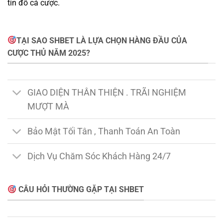
tín đồ cá cược.
TẠI SAO SHBET LÀ LỰA CHỌN HÀNG ĐẦU CỦA
CƯỢC THỦ NĂM 2025?
GIAO DIỆN THÂN THIỆN . TRÃI NGHIỆM
MƯỢT MÀ
Bảo Mật Tối Tân , Thanh Toán An Toàn
Dịch Vụ Chăm Sóc Khách Hàng 24/7
CÂU HỎI THƯỜNG GẶP TẠI SHBET