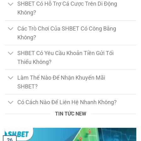
SHBET Có Hỗ Trợ Cá Cược Trên Di Động
Không?
Các Trò Chơi Của SHBET Có Công Bằng
Không?
SHBET Có Yêu Cầu Khoản Tiền Gửi Tối
Thiểu Không?
Làm Thế Nào Để Nhận Khuyến Mãi
SHBET?
Có Cách Nào Để Liên Hệ Nhanh Không?
TIN TỨC NEW
26