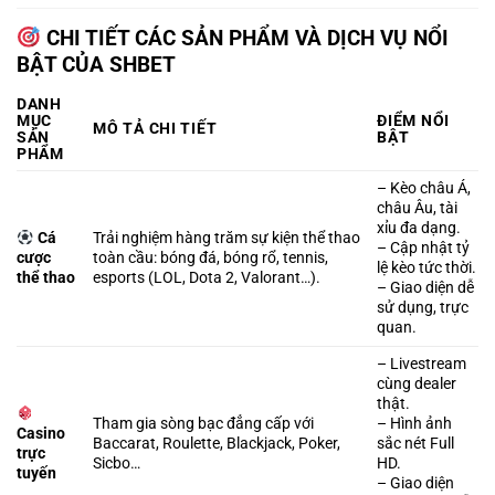
CHI TIẾT CÁC SẢN PHẨM VÀ DỊCH VỤ NỔI
BẬT CỦA SHBET
DANH
MỤC
ĐIỂM NỔI
MÔ TẢ CHI TIẾT
SẢN
BẬT
PHẨM
– Kèo châu Á,
châu Âu, tài
xỉu đa dạng.
Cá
Trải nghiệm hàng trăm sự kiện thể thao
– Cập nhật tỷ
cược
toàn cầu: bóng đá, bóng rổ, tennis,
lệ kèo tức thời.
thể thao
esports (LOL, Dota 2, Valorant…).
– Giao diện dễ
sử dụng, trực
quan.
– Livestream
cùng dealer
thật.
Tham gia sòng bạc đẳng cấp với
– Hình ảnh
Casino
Baccarat, Roulette, Blackjack, Poker,
sắc nét Full
trực
Sicbo…
HD.
tuyến
– Giao diện