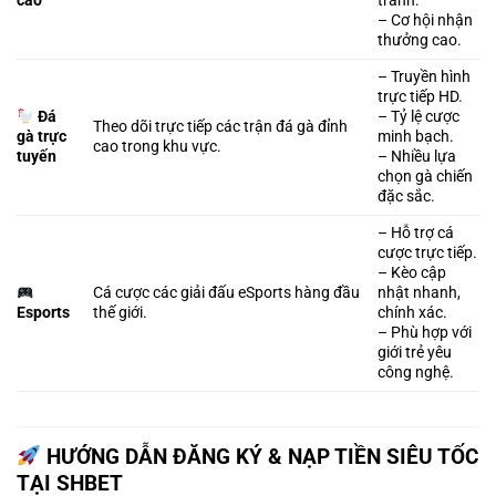
cao
tranh.
– Cơ hội nhận
thưởng cao.
– Truyền hình
trực tiếp HD.
Đá
– Tỷ lệ cược
Theo dõi trực tiếp các trận đá gà đỉnh
gà trực
minh bạch.
cao trong khu vực.
tuyến
– Nhiều lựa
chọn gà chiến
đặc sắc.
– Hỗ trợ cá
cược trực tiếp.
– Kèo cập
Cá cược các giải đấu eSports hàng đầu
nhật nhanh,
Esports
thế giới.
chính xác.
– Phù hợp với
giới trẻ yêu
công nghệ.
HƯỚNG DẪN ĐĂNG KÝ & NẠP TIỀN SIÊU TỐC
TẠI SHBET