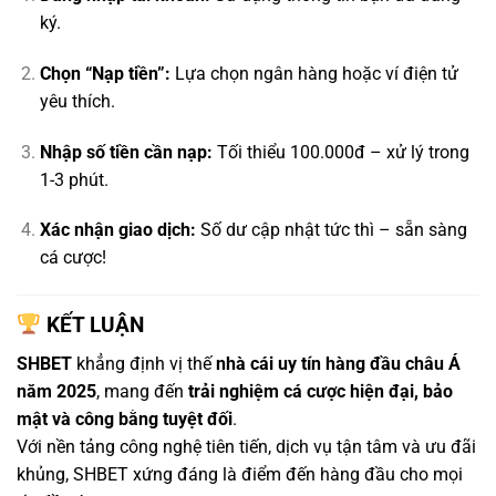
ký.
Chọn “Nạp tiền”:
Lựa chọn ngân hàng hoặc ví điện tử
yêu thích.
Nhập số tiền cần nạp:
Tối thiểu 100.000đ – xử lý trong
1-3 phút.
Xác nhận giao dịch:
Số dư cập nhật tức thì – sẵn sàng
cá cược!
KẾT LUẬN
SHBET
khẳng định vị thế
nhà cái uy tín hàng đầu châu Á
năm 2025
, mang đến
trải nghiệm cá cược hiện đại, bảo
mật và công bằng tuyệt đối
.
Với nền tảng công nghệ tiên tiến, dịch vụ tận tâm và ưu đãi
khủng, SHBET xứng đáng là điểm đến hàng đầu cho mọi