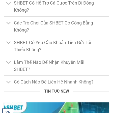
SHBET Có Hỗ Trợ Cá Cược Trên Di Động
Không?
Các Trò Chơi Của SHBET Có Công Bằng
Không?
SHBET Có Yêu Cầu Khoản Tiền Gửi Tối
Thiểu Không?
Làm Thế Nào Để Nhận Khuyến Mãi
SHBET?
Có Cách Nào Để Liên Hệ Nhanh Không?
TIN TỨC NEW
26