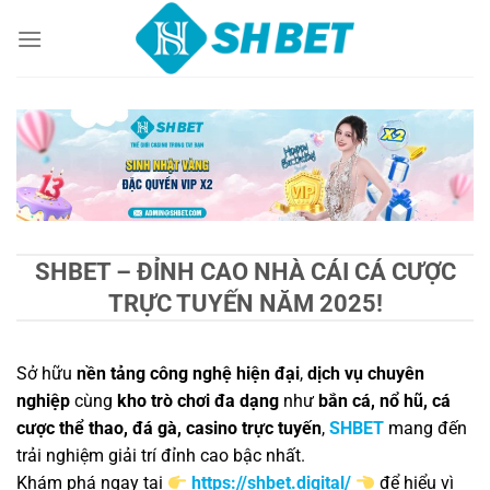
Chuyển
đến
nội
dung
SHBET – ĐỈNH CAO NHÀ CÁI CÁ CƯỢC
TRỰC TUYẾN NĂM 2025!
Sở hữu
nền tảng công nghệ hiện đại
,
dịch vụ chuyên
nghiệp
cùng
kho trò chơi đa dạng
như
bắn cá, nổ hũ, cá
cược thể thao, đá gà, casino trực tuyến
,
SHBET
mang đến
trải nghiệm giải trí đỉnh cao bậc nhất.
Khám phá ngay tại
https://shbet.digital/
để hiểu vì