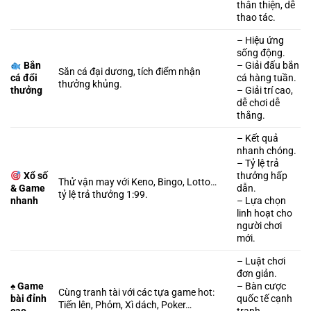
thân thiện, dễ
thao tác.
– Hiệu ứng
sống động.
Bắn
– Giải đấu bắn
Săn cá đại dương, tích điểm nhận
cá đổi
cá hàng tuần.
thưởng khủng.
thưởng
– Giải trí cao,
dễ chơi dễ
thắng.
– Kết quả
nhanh chóng.
– Tỷ lệ trả
Xổ số
thưởng hấp
Thử vận may với Keno, Bingo, Lotto…
& Game
dẫn.
tỷ lệ trả thưởng 1:99.
nhanh
– Lựa chọn
linh hoạt cho
người chơi
mới.
– Luật chơi
đơn giản.
♠️
Game
– Bàn cược
Cùng tranh tài với các tựa game hot:
bài đỉnh
quốc tế cạnh
Tiến lên, Phỏm, Xì dách, Poker…