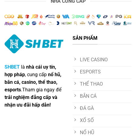
NHÀ CUNG CẤP
SẢN PHẨM
LIVE CASINO
SHBET
là
nhà cái uy tín,
ESPORTS
hợp pháp
, cung cấp
nổ hũ,
bắn cá, casino, thể thao,
THỂ THAO
esports
.Tham gia ngay để
BẮN CÁ
trải nghiệm đẳng cấp và
nhận ưu đãi hấp dẫn!
ĐÁ GÀ
XỔ SỐ
NỔ HŨ