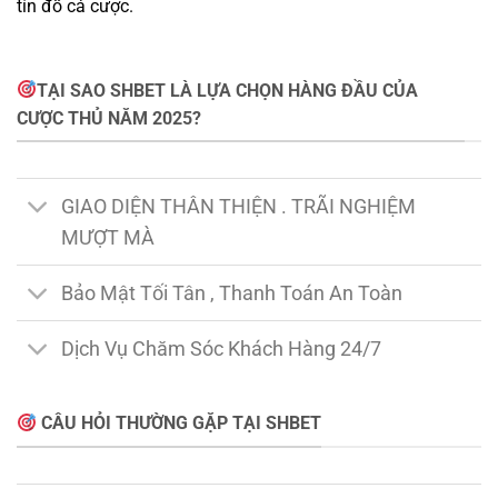
tín đồ cá cược.
TẠI SAO SHBET LÀ LỰA CHỌN HÀNG ĐẦU CỦA
CƯỢC THỦ NĂM 2025?
GIAO DIỆN THÂN THIỆN . TRÃI NGHIỆM
MƯỢT MÀ
Bảo Mật Tối Tân , Thanh Toán An Toàn
Dịch Vụ Chăm Sóc Khách Hàng 24/7
CÂU HỎI THƯỜNG GẶP TẠI SHBET