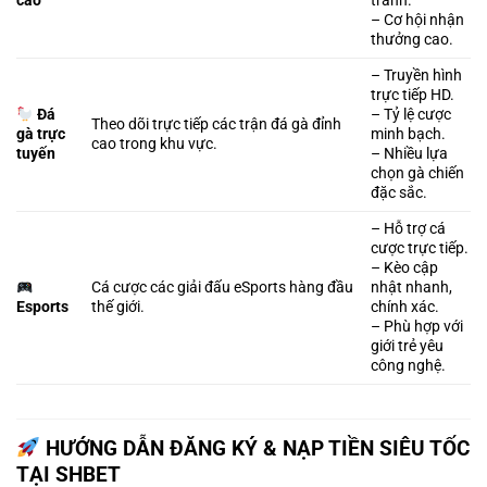
cao
tranh.
– Cơ hội nhận
thưởng cao.
– Truyền hình
trực tiếp HD.
Đá
– Tỷ lệ cược
Theo dõi trực tiếp các trận đá gà đỉnh
gà trực
minh bạch.
cao trong khu vực.
tuyến
– Nhiều lựa
chọn gà chiến
đặc sắc.
– Hỗ trợ cá
cược trực tiếp.
– Kèo cập
Cá cược các giải đấu eSports hàng đầu
nhật nhanh,
Esports
thế giới.
chính xác.
– Phù hợp với
giới trẻ yêu
công nghệ.
HƯỚNG DẪN ĐĂNG KÝ & NẠP TIỀN SIÊU TỐC
TẠI SHBET