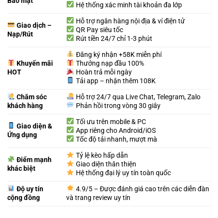
Bảo mật
Hệ thống xác minh tài khoản đa lớp
Hỗ trợ ngân hàng nội địa & ví điện tử
Giao dịch –
QR Pay siêu tốc
Nạp/Rút
Rút tiền 24/7 chỉ 1-3 phút
Đăng ký nhận +58K miễn phí
Khuyến mãi
Thưởng nạp đầu 100%
HOT
Hoàn trả mỗi ngày
Tải app – nhận thêm 108K
Chăm sóc
Hỗ trợ 24/7 qua Live Chat, Telegram, Zalo
khách hàng
Phản hồi trong vòng 30 giây
Tối ưu trên mobile & PC
Giao diện &
App riêng cho Android/iOS
Ứng dụng
Tốc độ tải nhanh, mượt mà
Tỷ lệ kèo hấp dẫn
Điểm mạnh
Giao diện thân thiện
khác biệt
Hệ thống đại lý uy tín toàn quốc
Độ uy tín
4.9/5 – Được đánh giá cao trên các diễn đàn
cộng đồng
và trang review uy tín