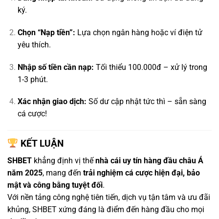
ký.
Chọn “Nạp tiền”:
Lựa chọn ngân hàng hoặc ví điện tử
yêu thích.
Nhập số tiền cần nạp:
Tối thiểu 100.000đ – xử lý trong
1-3 phút.
Xác nhận giao dịch:
Số dư cập nhật tức thì – sẵn sàng
cá cược!
KẾT LUẬN
SHBET
khẳng định vị thế
nhà cái uy tín hàng đầu châu Á
năm 2025
, mang đến
trải nghiệm cá cược hiện đại, bảo
mật và công bằng tuyệt đối
.
Với nền tảng công nghệ tiên tiến, dịch vụ tận tâm và ưu đãi
khủng, SHBET xứng đáng là điểm đến hàng đầu cho mọi