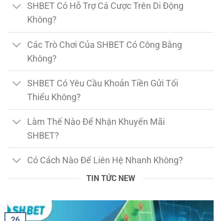
SHBET Có Hỗ Trợ Cá Cược Trên Di Động
Không?
Các Trò Chơi Của SHBET Có Công Bằng
Không?
SHBET Có Yêu Cầu Khoản Tiền Gửi Tối
Thiểu Không?
Làm Thế Nào Để Nhận Khuyến Mãi
SHBET?
Có Cách Nào Để Liên Hệ Nhanh Không?
TIN TỨC NEW
26