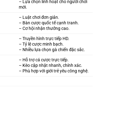
– Lựa chọn linh hoạt cho người chơi
mới.
– Luật chơi đơn giản.
– Bàn cược quốc tế cạnh tranh.
– Cơ hội nhận thưởng cao.
– Truyền hình trực tiếp HD.
– Tỷ lệ cược minh bạch.
– Nhiều lựa chọn gà chiến đặc sắc.
– Hỗ trợ cá cược trực tiếp.
– Kèo cập nhật nhanh, chính xác.
– Phù hợp với giới trẻ yêu công nghệ.