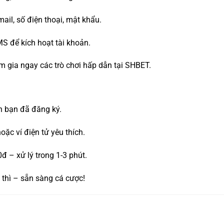
ail, số điện thoại, mật khẩu.
 để kích hoạt tài khoản.
 gia ngay các trò chơi hấp dẫn tại SHBET.
n bạn đã đăng ký.
ặc ví điện tử yêu thích.
đ – xử lý trong 1-3 phút.
 thì – sẵn sàng cá cược!