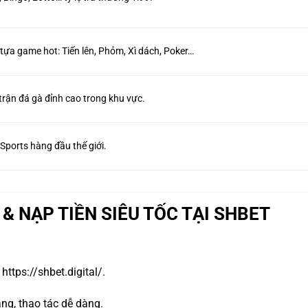
 tựa game hot: Tiến lên, Phỏm, Xì dách, Poker…
 trận đá gà đỉnh cao trong khu vực.
Sports hàng đầu thế giới.
& NẠP TIỀN SIÊU TỐC TẠI SHBET
ttps://shbet.digital/.
àng, thao tác dễ dàng.