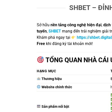
SHBET – ĐỈN
Sở hữu
nền tảng công nghệ hiện đại
,
dịch
tuyến
,
SHBET
mang đến trải nghiệm giải tr
Khám phá ngay tại
https://shbet.digital
Free
khi đăng ký tài khoản mới!
TỔNG QUAN NHÀ CÁI 
HẠNG MỤC
Thương hiệu
Website chính thức
Sản phẩm nổi bật