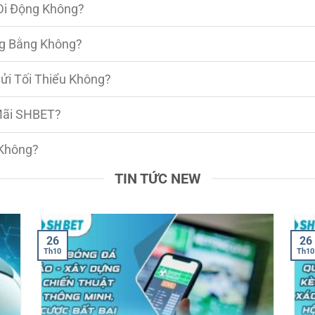
Di Động Không?
ng Bằng Không?
ửi Tối Thiểu Không?
Mãi SHBET?
 Không?
TIN TỨC NEW
26
26
Th10
Th10