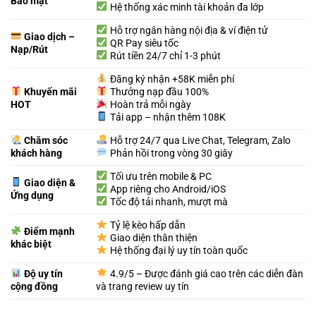
Bảo mật
Hệ thống xác minh tài khoản đa lớp
Hỗ trợ ngân hàng nội địa & ví điện tử
Giao dịch –
QR Pay siêu tốc
Nạp/Rút
Rút tiền 24/7 chỉ 1-3 phút
Đăng ký nhận +58K miễn phí
Khuyến mãi
Thưởng nạp đầu 100%
HOT
Hoàn trả mỗi ngày
Tải app – nhận thêm 108K
Chăm sóc
Hỗ trợ 24/7 qua Live Chat, Telegram, Zalo
khách hàng
Phản hồi trong vòng 30 giây
Tối ưu trên mobile & PC
Giao diện &
App riêng cho Android/iOS
Ứng dụng
Tốc độ tải nhanh, mượt mà
Tỷ lệ kèo hấp dẫn
Điểm mạnh
Giao diện thân thiện
khác biệt
Hệ thống đại lý uy tín toàn quốc
Độ uy tín
4.9/5 – Được đánh giá cao trên các diễn đàn
cộng đồng
và trang review uy tín