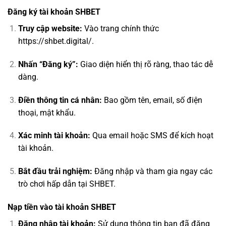
Đăng ký tài khoản SHBET
Truy cập website:
Vào trang chính thức
https://shbet.digital/.
Nhấn “Đăng ký”:
Giao diện hiển thị rõ ràng, thao tác dễ
dàng.
Điền thông tin cá nhân:
Bao gồm tên, email, số điện
thoại, mật khẩu.
Xác minh tài khoản:
Qua email hoặc SMS để kích hoạt
tài khoản.
Bắt đầu trải nghiệm:
Đăng nhập và tham gia ngay các
trò chơi hấp dẫn tại SHBET.
Nạp tiền vào tài khoản SHBET
Đăng nhập tài khoản:
Sử dụng thông tin bạn đã đăng