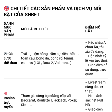
CHI TIẾT CÁC SẢN PHẨM VÀ DỊCH VỤ NỔI
BẬT CỦA SHBET
DANH
MỤC
ĐIỂM NỔI
MÔ TẢ CHI TIẾT
SẢN
BẬT
PHẨM
– Kèo châu Á,
châu Âu, tài
xỉu đa dạng.
Cá
Trải nghiệm hàng trăm sự kiện thể thao
– Cập nhật tỷ
cược
toàn cầu: bóng đá, bóng rổ, tennis,
lệ kèo tức thời.
thể thao
esports (LOL, Dota 2, Valorant…).
– Giao diện dễ
sử dụng, trực
quan.
– Livestream
cùng dealer
thật.
Tham gia sòng bạc đẳng cấp với
– Hình ảnh
Casino
Baccarat, Roulette, Blackjack, Poker,
sắc nét Full
trực
Sicbo…
HD.
tuyến
– Giao diện