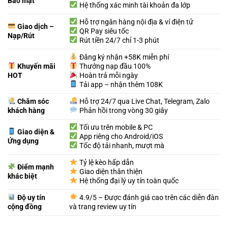
Bảo mật
Hệ thống xác minh tài khoản đa lớp
Hỗ trợ ngân hàng nội địa & ví điện tử
Giao dịch –
QR Pay siêu tốc
Nạp/Rút
Rút tiền 24/7 chỉ 1-3 phút
Đăng ký nhận +58K miễn phí
Khuyến mãi
Thưởng nạp đầu 100%
HOT
Hoàn trả mỗi ngày
Tải app – nhận thêm 108K
Chăm sóc
Hỗ trợ 24/7 qua Live Chat, Telegram, Zalo
khách hàng
Phản hồi trong vòng 30 giây
Tối ưu trên mobile & PC
Giao diện &
App riêng cho Android/iOS
Ứng dụng
Tốc độ tải nhanh, mượt mà
Tỷ lệ kèo hấp dẫn
Điểm mạnh
Giao diện thân thiện
khác biệt
Hệ thống đại lý uy tín toàn quốc
Độ uy tín
4.9/5 – Được đánh giá cao trên các diễn đàn
cộng đồng
và trang review uy tín