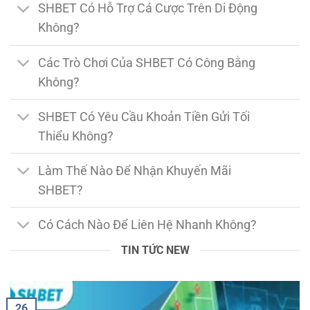
SHBET Có Hỗ Trợ Cá Cược Trên Di Động
Không?
Các Trò Chơi Của SHBET Có Công Bằng
Không?
SHBET Có Yêu Cầu Khoản Tiền Gửi Tối
Thiểu Không?
Làm Thế Nào Để Nhận Khuyến Mãi
SHBET?
Có Cách Nào Để Liên Hệ Nhanh Không?
TIN TỨC NEW
26