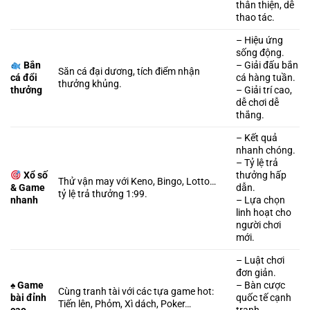
thân thiện, dễ
thao tác.
– Hiệu ứng
sống động.
Bắn
– Giải đấu bắn
Săn cá đại dương, tích điểm nhận
cá đổi
cá hàng tuần.
thưởng khủng.
thưởng
– Giải trí cao,
dễ chơi dễ
thắng.
– Kết quả
nhanh chóng.
– Tỷ lệ trả
Xổ số
thưởng hấp
Thử vận may với Keno, Bingo, Lotto…
& Game
dẫn.
tỷ lệ trả thưởng 1:99.
nhanh
– Lựa chọn
linh hoạt cho
người chơi
mới.
– Luật chơi
đơn giản.
♠️
Game
– Bàn cược
Cùng tranh tài với các tựa game hot:
bài đỉnh
quốc tế cạnh
Tiến lên, Phỏm, Xì dách, Poker…