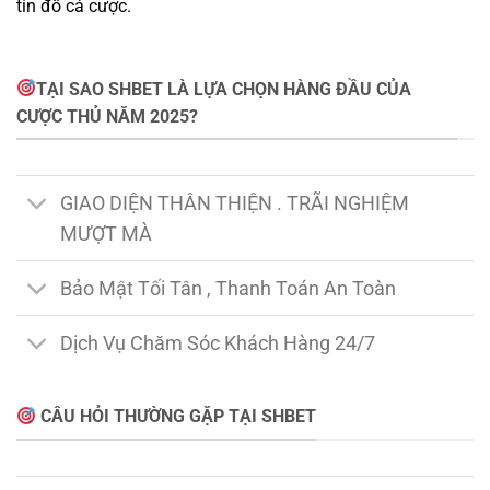
tín đồ cá cược.
TẠI SAO SHBET LÀ LỰA CHỌN HÀNG ĐẦU CỦA
CƯỢC THỦ NĂM 2025?
GIAO DIỆN THÂN THIỆN . TRÃI NGHIỆM
MƯỢT MÀ
Bảo Mật Tối Tân , Thanh Toán An Toàn
Dịch Vụ Chăm Sóc Khách Hàng 24/7
CÂU HỎI THƯỜNG GẶP TẠI SHBET