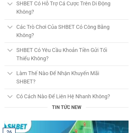
SHBET Có Hỗ Trợ Cá Cược Trên Di Động
Không?
Các Trò Chơi Của SHBET Có Công Bằng
Không?
SHBET Có Yêu Cầu Khoản Tiền Gửi Tối
Thiểu Không?
Làm Thế Nào Để Nhận Khuyến Mãi
SHBET?
Có Cách Nào Để Liên Hệ Nhanh Không?
TIN TỨC NEW
26