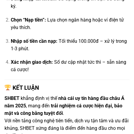
ký.
Chọn “Nạp tiền”:
Lựa chọn ngân hàng hoặc ví điện tử
yêu thích.
Nhập số tiền cần nạp:
Tối thiểu 100.000đ – xử lý trong
1-3 phút.
Xác nhận giao dịch:
Số dư cập nhật tức thì – sẵn sàng
cá cược!
KẾT LUẬN
SHBET
khẳng định vị thế
nhà cái uy tín hàng đầu châu Á
năm 2025
, mang đến
trải nghiệm cá cược hiện đại, bảo
mật và công bằng tuyệt đối
.
Với nền tảng công nghệ tiên tiến, dịch vụ tận tâm và ưu đãi
khủng, SHBET xứng đáng là điểm đến hàng đầu cho mọi