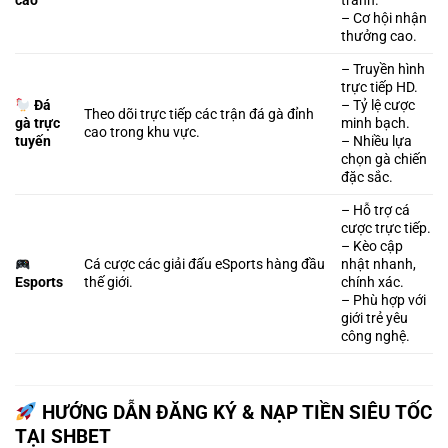
cao
tranh.
– Cơ hội nhận
thưởng cao.
– Truyền hình
trực tiếp HD.
Đá
– Tỷ lệ cược
Theo dõi trực tiếp các trận đá gà đỉnh
gà trực
minh bạch.
cao trong khu vực.
tuyến
– Nhiều lựa
chọn gà chiến
đặc sắc.
– Hỗ trợ cá
cược trực tiếp.
– Kèo cập
Cá cược các giải đấu eSports hàng đầu
nhật nhanh,
Esports
thế giới.
chính xác.
– Phù hợp với
giới trẻ yêu
công nghệ.
HƯỚNG DẪN ĐĂNG KÝ & NẠP TIỀN SIÊU TỐC
TẠI SHBET