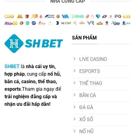
NHÀ CUNG CẤP
SẢN PHẨM
LIVE CASINO
SHBET
là
nhà cái uy tín,
ESPORTS
hợp pháp
, cung cấp
nổ hũ,
bắn cá, casino, thể thao,
THỂ THAO
esports
.Tham gia ngay để
BẮN CÁ
trải nghiệm đẳng cấp và
nhận ưu đãi hấp dẫn!
ĐÁ GÀ
XỔ SỐ
NỔ HŨ