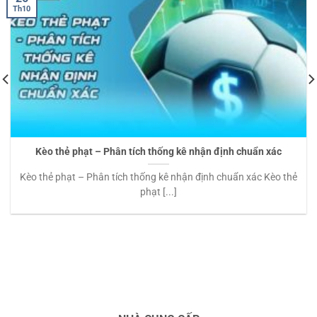
Th10
Kèo thẻ phạt – Phân tích thống kê nhận định chuẩn xác
Kèo thẻ phạt – Phân tích thống kê nhận định chuẩn xác Kèo thẻ
phạt [...]