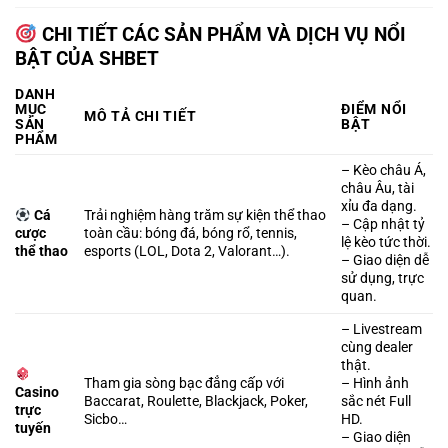
CHI TIẾT CÁC SẢN PHẨM VÀ DỊCH VỤ NỔI
BẬT CỦA SHBET
DANH
MỤC
ĐIỂM NỔI
MÔ TẢ CHI TIẾT
SẢN
BẬT
PHẨM
– Kèo châu Á,
châu Âu, tài
xỉu đa dạng.
Cá
Trải nghiệm hàng trăm sự kiện thể thao
– Cập nhật tỷ
cược
toàn cầu: bóng đá, bóng rổ, tennis,
lệ kèo tức thời.
thể thao
esports (LOL, Dota 2, Valorant…).
– Giao diện dễ
sử dụng, trực
quan.
– Livestream
cùng dealer
thật.
Tham gia sòng bạc đẳng cấp với
– Hình ảnh
Casino
Baccarat, Roulette, Blackjack, Poker,
sắc nét Full
trực
Sicbo…
HD.
tuyến
– Giao diện