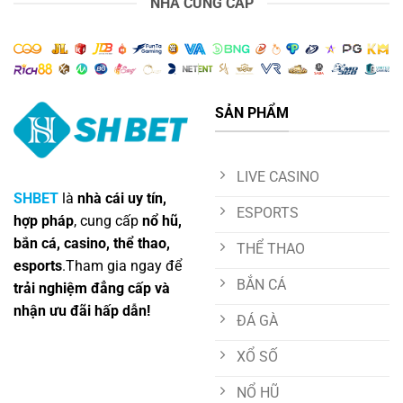
NHÀ CUNG CẤP
SẢN PHẨM
LIVE CASINO
SHBET
là
nhà cái uy tín,
ESPORTS
hợp pháp
, cung cấp
nổ hũ,
bắn cá, casino, thể thao,
THỂ THAO
esports
.Tham gia ngay để
BẮN CÁ
trải nghiệm đẳng cấp và
nhận ưu đãi hấp dẫn!
ĐÁ GÀ
XỔ SỐ
NỔ HŨ