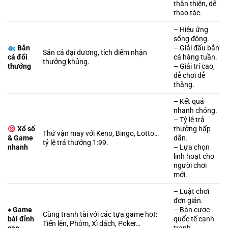
thân thiện, dễ
thao tác.
– Hiệu ứng
sống động.
Bắn
– Giải đấu bắn
Săn cá đại dương, tích điểm nhận
cá đổi
cá hàng tuần.
thưởng khủng.
thưởng
– Giải trí cao,
dễ chơi dễ
thắng.
– Kết quả
nhanh chóng.
– Tỷ lệ trả
Xổ số
thưởng hấp
Thử vận may với Keno, Bingo, Lotto…
& Game
dẫn.
tỷ lệ trả thưởng 1:99.
nhanh
– Lựa chọn
linh hoạt cho
người chơi
mới.
– Luật chơi
đơn giản.
♠️
Game
– Bàn cược
Cùng tranh tài với các tựa game hot:
bài đỉnh
quốc tế cạnh
Tiến lên, Phỏm, Xì dách, Poker…