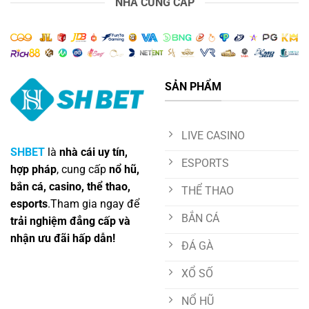
NHÀ CUNG CẤP
SẢN PHẨM
LIVE CASINO
SHBET
là
nhà cái uy tín,
ESPORTS
hợp pháp
, cung cấp
nổ hũ,
bắn cá, casino, thể thao,
THỂ THAO
esports
.Tham gia ngay để
BẮN CÁ
trải nghiệm đẳng cấp và
nhận ưu đãi hấp dẫn!
ĐÁ GÀ
XỔ SỐ
NỔ HŨ