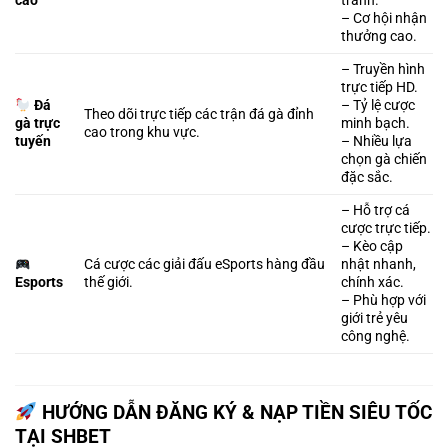
cao
tranh.
– Cơ hội nhận
thưởng cao.
– Truyền hình
trực tiếp HD.
Đá
– Tỷ lệ cược
Theo dõi trực tiếp các trận đá gà đỉnh
gà trực
minh bạch.
cao trong khu vực.
tuyến
– Nhiều lựa
chọn gà chiến
đặc sắc.
– Hỗ trợ cá
cược trực tiếp.
– Kèo cập
Cá cược các giải đấu eSports hàng đầu
nhật nhanh,
Esports
thế giới.
chính xác.
– Phù hợp với
giới trẻ yêu
công nghệ.
HƯỚNG DẪN ĐĂNG KÝ & NẠP TIỀN SIÊU TỐC
TẠI SHBET