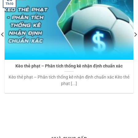
Th10
Kèo thẻ phạt – Phân tích thống kê nhận định chuẩn xác
Kèo thẻ phạt – Phân tích thống kê nhận định chuẩn xác Kèo thẻ
phạt [...]