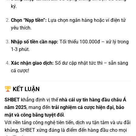
ký.
Chọn “Nạp tiền”:
Lựa chọn ngân hàng hoặc ví điện tử
yêu thích.
Nhập số tiền cần nạp:
Tối thiểu 100.000đ – xử lý trong
1-3 phút.
Xác nhận giao dịch:
Số dư cập nhật tức thì – sẵn sàng
cá cược!
KẾT LUẬN
SHBET
khẳng định vị thế
nhà cái uy tín hàng đầu châu Á
năm 2025
, mang đến
trải nghiệm cá cược hiện đại, bảo
mật và công bằng tuyệt đối
.
Với nền tảng công nghệ tiên tiến, dịch vụ tận tâm và ưu đãi
khủng, SHBET xứng đáng là điểm đến hàng đầu cho mọi