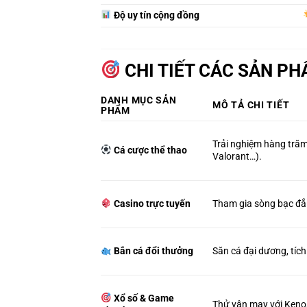
Độ uy tín cộng đồng
CHI TIẾT CÁC SẢN PH
DANH MỤC SẢN
MÔ TẢ CHI TIẾT
PHẨM
Trải nghiệm hàng trăm 
Cá cược thể thao
Valorant…).
Casino trực tuyến
Tham gia sòng bạc đẳn
Bắn cá đổi thưởng
Săn cá đại dương, tíc
Xổ số & Game
Thử vận may với Keno, 