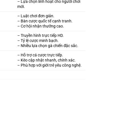
– Lựa chọn linh hoạt cho người chơi
mới.
– Luật chơi đơn giản.
– Bàn cược quốc tế cạnh tranh.
– Cơ hội nhận thưởng cao.
– Truyền hình trực tiếp HD.
– Tỷ lệ cược minh bạch.
– Nhiều lựa chọn gà chiến đặc sắc.
– Hỗ trợ cá cược trực tiếp.
– Kèo cập nhật nhanh, chính xác.
– Phù hợp với giới trẻ yêu công nghệ.