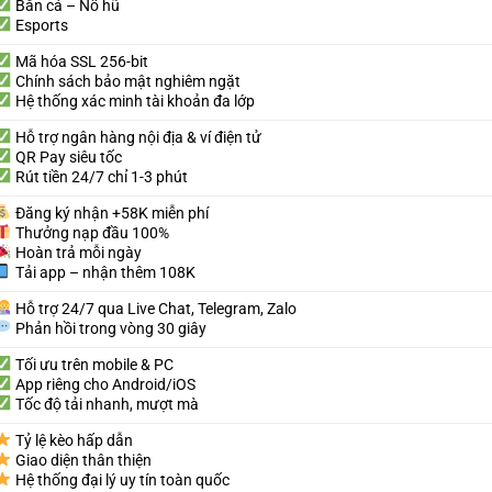
Bắn cá – Nổ hũ
Esports
Mã hóa SSL 256-bit
Chính sách bảo mật nghiêm ngặt
Hệ thống xác minh tài khoản đa lớp
Hỗ trợ ngân hàng nội địa & ví điện tử
QR Pay siêu tốc
Rút tiền 24/7 chỉ 1-3 phút
Đăng ký nhận +58K miễn phí
Thưởng nạp đầu 100%
Hoàn trả mỗi ngày
Tải app – nhận thêm 108K
Hỗ trợ 24/7 qua Live Chat, Telegram, Zalo
Phản hồi trong vòng 30 giây
Tối ưu trên mobile & PC
App riêng cho Android/iOS
Tốc độ tải nhanh, mượt mà
Tỷ lệ kèo hấp dẫn
Giao diện thân thiện
Hệ thống đại lý uy tín toàn quốc