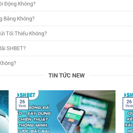
Di Động Không?
ng Bằng Không?
ửi Tối Thiểu Không?
Mãi SHBET?
 Không?
TIN TỨC NEW
26
26
Th10
Th10