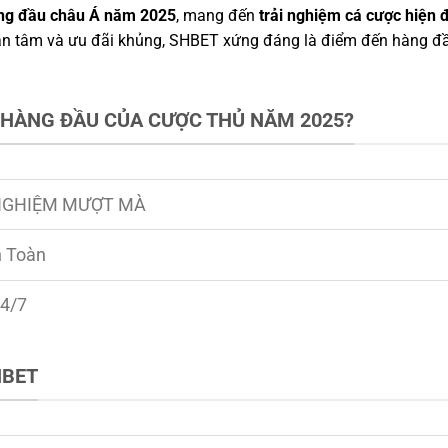
hàng đầu châu Á năm 2025
, mang đến
trải nghiệm cá cược hiện 
 tận tâm và ưu đãi khủng, SHBET xứng đáng là điểm đến hàng đầ
 HÀNG ĐẦU CỦA CƯỢC THỦ NĂM 2025?
I NGHIỆM MƯỢT MÀ
n Toàn
24/7
HBET