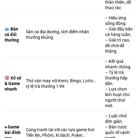
thân thiện, dễ
thao tác.
– Hiệu ứng
sống động.
Bắn
– Giải đấu bắn
Săn cá đại dương, tích điểm nhận
cá đổi
cá hàng tuần.
thưởng khủng.
thưởng
– Giải trí cao,
dễ chơi dễ
thắng.
– Kết quả
nhanh chóng.
– Tỷ lệ trả
Xổ số
thưởng hấp
Thử vận may với Keno, Bingo, Lotto…
& Game
dẫn.
tỷ lệ trả thưởng 1:99.
nhanh
– Lựa chọn
linh hoạt cho
người chơi
mới.
– Luật chơi
đơn giản.
♠️
Game
– Bàn cược
Cùng tranh tài với các tựa game hot:
bài đỉnh
quốc tế cạnh
Tiến lên, Phỏm, Xì dách, Poker…