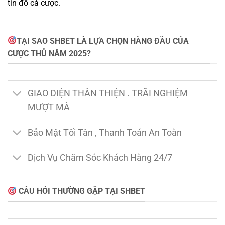
tín đồ cá cược.
TẠI SAO SHBET LÀ LỰA CHỌN HÀNG ĐẦU CỦA
CƯỢC THỦ NĂM 2025?
GIAO DIỆN THÂN THIỆN . TRÃI NGHIỆM
MƯỢT MÀ
Bảo Mật Tối Tân , Thanh Toán An Toàn
Dịch Vụ Chăm Sóc Khách Hàng 24/7
CÂU HỎI THƯỜNG GẶP TẠI SHBET