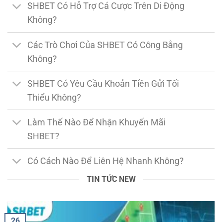
SHBET Có Hỗ Trợ Cá Cược Trên Di Động
Không?
Các Trò Chơi Của SHBET Có Công Bằng
Không?
SHBET Có Yêu Cầu Khoản Tiền Gửi Tối
Thiểu Không?
Làm Thế Nào Để Nhận Khuyến Mãi
SHBET?
Có Cách Nào Để Liên Hệ Nhanh Không?
TIN TỨC NEW
26