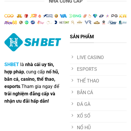
NHÀ CUNG CẤP
SẢN PHẨM
LIVE CASINO
SHBET
là
nhà cái uy tín,
ESPORTS
hợp pháp
, cung cấp
nổ hũ,
bắn cá, casino, thể thao,
THỂ THAO
esports
.Tham gia ngay để
BẮN CÁ
trải nghiệm đẳng cấp và
nhận ưu đãi hấp dẫn!
ĐÁ GÀ
XỔ SỐ
NỔ HŨ