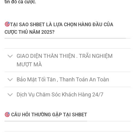
tín đồ cá cược.
TẠI SAO SHBET LÀ LỰA CHỌN HÀNG ĐẦU CỦA
CƯỢC THỦ NĂM 2025?
GIAO DIỆN THÂN THIỆN . TRÃI NGHIỆM
MƯỢT MÀ
Bảo Mật Tối Tân , Thanh Toán An Toàn
Dịch Vụ Chăm Sóc Khách Hàng 24/7
CÂU HỎI THƯỜNG GẶP TẠI SHBET