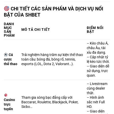
CHI TIẾT CÁC SẢN PHẨM VÀ DỊCH VỤ NỔI
BẬT CỦA SHBET
DANH
MỤC
ĐIỂM NỔI
MÔ TẢ CHI TIẾT
SẢN
BẬT
PHẨM
– Kèo châu Á,
châu Âu, tài
xỉu đa dạng.
Cá
Trải nghiệm hàng trăm sự kiện thể thao
– Cập nhật tỷ
cược
toàn cầu: bóng đá, bóng rổ, tennis,
lệ kèo tức thời.
thể thao
esports (LOL, Dota 2, Valorant…).
– Giao diện dễ
sử dụng, trực
quan.
– Livestream
cùng dealer
thật.
Tham gia sòng bạc đẳng cấp với
– Hình ảnh
Casino
Baccarat, Roulette, Blackjack, Poker,
sắc nét Full
trực
Sicbo…
HD.
tuyến
– Giao diện