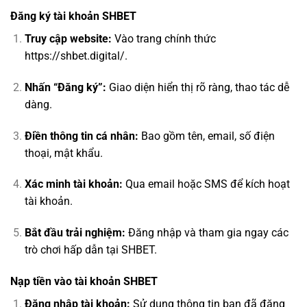
Đăng ký tài khoản SHBET
Truy cập website:
Vào trang chính thức
https://shbet.digital/.
Nhấn “Đăng ký”:
Giao diện hiển thị rõ ràng, thao tác dễ
dàng.
Điền thông tin cá nhân:
Bao gồm tên, email, số điện
thoại, mật khẩu.
Xác minh tài khoản:
Qua email hoặc SMS để kích hoạt
tài khoản.
Bắt đầu trải nghiệm:
Đăng nhập và tham gia ngay các
trò chơi hấp dẫn tại SHBET.
Nạp tiền vào tài khoản SHBET
Đăng nhập tài khoản:
Sử dụng thông tin bạn đã đăng