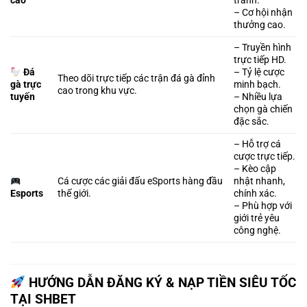
cao
tranh.
– Cơ hội nhận
thưởng cao.
– Truyền hình
trực tiếp HD.
Đá
– Tỷ lệ cược
Theo dõi trực tiếp các trận đá gà đỉnh
gà trực
minh bạch.
cao trong khu vực.
tuyến
– Nhiều lựa
chọn gà chiến
đặc sắc.
– Hỗ trợ cá
cược trực tiếp.
– Kèo cập
Cá cược các giải đấu eSports hàng đầu
nhật nhanh,
Esports
thế giới.
chính xác.
– Phù hợp với
giới trẻ yêu
công nghệ.
HƯỚNG DẪN ĐĂNG KÝ & NẠP TIỀN SIÊU TỐC
TẠI SHBET