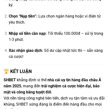
ký.
Chọn “Nạp tiền”:
Lựa chọn ngân hàng hoặc ví điện tử
yêu thích.
Nhập số tiền cần nạp:
Tối thiểu 100.000đ – xử lý trong
1-3 phút.
Xác nhận giao dịch:
Số dư cập nhật tức thì – sẵn sàng
cá cược!
KẾT LUẬN
SHBET
khẳng định vị thế
nhà cái uy tín hàng đầu châu Á
năm 2025
, mang đến
trải nghiệm cá cược hiện đại, bảo
mật và công bằng tuyệt đối
.
Với nền tảng công nghệ tiên tiến, dịch vụ tận tâm và ưu đãi
khủng, SHBET xứng đáng là điểm đến hàng đầu cho mọi