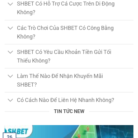
SHBET Có Hỗ Trợ Cá Cược Trên Di Động
Không?
Các Trò Chơi Của SHBET Có Công Bằng
Không?
SHBET Có Yêu Cầu Khoản Tiền Gửi Tối
Thiểu Không?
Làm Thế Nào Để Nhận Khuyến Mãi
SHBET?
Có Cách Nào Để Liên Hệ Nhanh Không?
TIN TỨC NEW
26