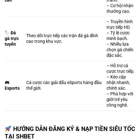
cao
tranh.
– Cơ hội nhận
thưởng cao.
– Truyền hình
trực tiếp HD.
Đá
– Tỷ lệ cược
Theo dõi trực tiếp các trận đá gà đỉnh
gà trực
minh bạch.
cao trong khu vực.
tuyến
– Nhiều lựa
chọn gà chiến
đặc sắc.
– Hỗ trợ cá
cược trực tiếp.
– Kèo cập
Cá cược các giải đấu eSports hàng đầu
nhật nhanh,
Esports
thế giới.
chính xác.
– Phù hợp với
giới trẻ yêu
công nghệ.
HƯỚNG DẪN ĐĂNG KÝ & NẠP TIỀN SIÊU TỐC
TẠI SHBET