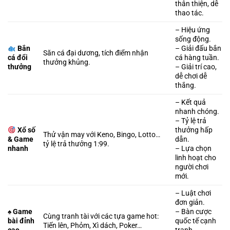
thân thiện, dễ
thao tác.
– Hiệu ứng
sống động.
Bắn
– Giải đấu bắn
Săn cá đại dương, tích điểm nhận
cá đổi
cá hàng tuần.
thưởng khủng.
thưởng
– Giải trí cao,
dễ chơi dễ
thắng.
– Kết quả
nhanh chóng.
– Tỷ lệ trả
Xổ số
thưởng hấp
Thử vận may với Keno, Bingo, Lotto…
& Game
dẫn.
tỷ lệ trả thưởng 1:99.
nhanh
– Lựa chọn
linh hoạt cho
người chơi
mới.
– Luật chơi
đơn giản.
♠️
Game
– Bàn cược
Cùng tranh tài với các tựa game hot:
bài đỉnh
quốc tế cạnh
Tiến lên, Phỏm, Xì dách, Poker…