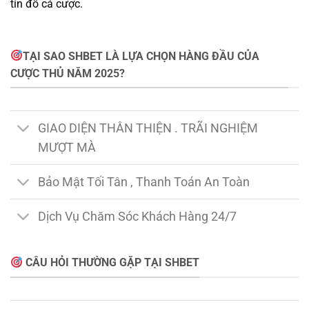
tín đồ cá cược.
TẠI SAO SHBET LÀ LỰA CHỌN HÀNG ĐẦU CỦA
CƯỢC THỦ NĂM 2025?
GIAO DIỆN THÂN THIỆN . TRÃI NGHIỆM
MƯỢT MÀ
Bảo Mật Tối Tân , Thanh Toán An Toàn
Dịch Vụ Chăm Sóc Khách Hàng 24/7
CÂU HỎI THƯỜNG GẶP TẠI SHBET