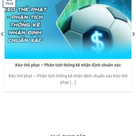
Th10
Kèo thẻ phạt – Phân tích thống kê nhận định chuẩn xác
Kèo thẻ phạt – Phân tích thống kê nhận định chuẩn xác Kèo thẻ
phạt [...]