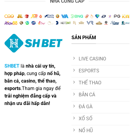
NHÀ CUNG CẤP
SẢN PHẨM
LIVE CASINO
SHBET
là
nhà cái uy tín,
ESPORTS
hợp pháp
, cung cấp
nổ hũ,
bắn cá, casino, thể thao,
THỂ THAO
esports
.Tham gia ngay để
BẮN CÁ
trải nghiệm đẳng cấp và
nhận ưu đãi hấp dẫn!
ĐÁ GÀ
XỔ SỐ
NỔ HŨ