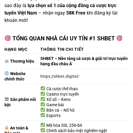
sao đây là
lựa chọn số 1 của cộng đồng cá cược trực
tuyến Việt Nam
– nhận ngay
58K Free
khi đăng ký tài
khoản mới!
TỔNG QUAN NHÀ CÁI UY TÍN #1 SHBET
HẠNG MỤC
THÔNG TIN CHI TIẾT
SHBET – Nền tảng cá cược & giải trí trực tuyến
Thương hiệu
hàng đầu châu Á
Website
https://shbet.digital/
chính thức
Cá cược thể thao
Casino trực tuyến
Sản phẩm nổi
Xổ số – Keno
bật
Game bài
Bắn cá – Nổ hũ
Esports
Mã hóa SSL 256-bit
An toàn &
Chính sách bảo mật nghiêm ngặt