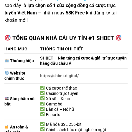
sao đây là
lựa chọn số 1 của cộng đồng cá cược trực
tuyến Việt Nam
– nhận ngay
58K Free
khi đăng ký tài
khoản mới!
TỔNG QUAN NHÀ CÁI UY TÍN #1 SHBET
HẠNG MỤC
THÔNG TIN CHI TIẾT
SHBET – Nền tảng cá cược & giải trí trực tuyến
Thương hiệu
hàng đầu châu Á
Website
https://shbet.digital/
chính thức
Cá cược thể thao
Casino trực tuyến
Sản phẩm nổi
Xổ số – Keno
bật
Game bài
Bắn cá – Nổ hũ
Esports
Mã hóa SSL 256-bit
An toàn &
Chính sách bảo mật nghiêm ngặt