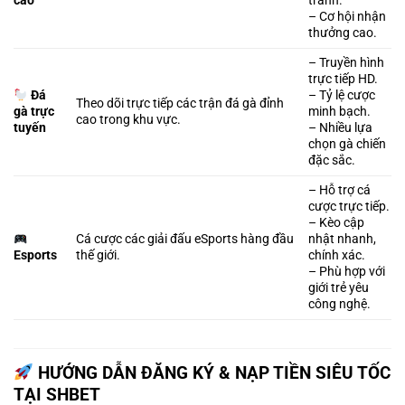
cao
tranh.
– Cơ hội nhận
thưởng cao.
– Truyền hình
trực tiếp HD.
Đá
– Tỷ lệ cược
Theo dõi trực tiếp các trận đá gà đỉnh
gà trực
minh bạch.
cao trong khu vực.
tuyến
– Nhiều lựa
chọn gà chiến
đặc sắc.
– Hỗ trợ cá
cược trực tiếp.
– Kèo cập
Cá cược các giải đấu eSports hàng đầu
nhật nhanh,
Esports
thế giới.
chính xác.
– Phù hợp với
giới trẻ yêu
công nghệ.
HƯỚNG DẪN ĐĂNG KÝ & NẠP TIỀN SIÊU TỐC
TẠI SHBET