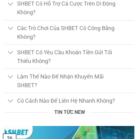
SHBET Có Hỗ Trợ Cá Cược Trên Di Động
Không?
Các Trò Chơi Của SHBET Có Công Bằng
Không?
SHBET Có Yêu Cầu Khoản Tiền Gửi Tối
Thiểu Không?
Làm Thế Nào Để Nhận Khuyến Mãi
SHBET?
Có Cách Nào Để Liên Hệ Nhanh Không?
TIN TỨC NEW
26