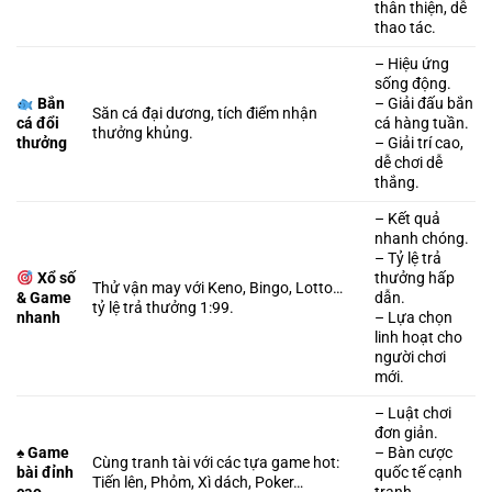
thân thiện, dễ
thao tác.
– Hiệu ứng
sống động.
Bắn
– Giải đấu bắn
Săn cá đại dương, tích điểm nhận
cá đổi
cá hàng tuần.
thưởng khủng.
thưởng
– Giải trí cao,
dễ chơi dễ
thắng.
– Kết quả
nhanh chóng.
– Tỷ lệ trả
Xổ số
thưởng hấp
Thử vận may với Keno, Bingo, Lotto…
& Game
dẫn.
tỷ lệ trả thưởng 1:99.
nhanh
– Lựa chọn
linh hoạt cho
người chơi
mới.
– Luật chơi
đơn giản.
♠️
Game
– Bàn cược
Cùng tranh tài với các tựa game hot:
bài đỉnh
quốc tế cạnh
Tiến lên, Phỏm, Xì dách, Poker…