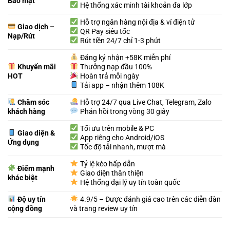
Bảo mật
Hệ thống xác minh tài khoản đa lớp
Hỗ trợ ngân hàng nội địa & ví điện tử
Giao dịch –
QR Pay siêu tốc
Nạp/Rút
Rút tiền 24/7 chỉ 1-3 phút
Đăng ký nhận +58K miễn phí
Khuyến mãi
Thưởng nạp đầu 100%
HOT
Hoàn trả mỗi ngày
Tải app – nhận thêm 108K
Chăm sóc
Hỗ trợ 24/7 qua Live Chat, Telegram, Zalo
khách hàng
Phản hồi trong vòng 30 giây
Tối ưu trên mobile & PC
Giao diện &
App riêng cho Android/iOS
Ứng dụng
Tốc độ tải nhanh, mượt mà
Tỷ lệ kèo hấp dẫn
Điểm mạnh
Giao diện thân thiện
khác biệt
Hệ thống đại lý uy tín toàn quốc
Độ uy tín
4.9/5 – Được đánh giá cao trên các diễn đàn
cộng đồng
và trang review uy tín