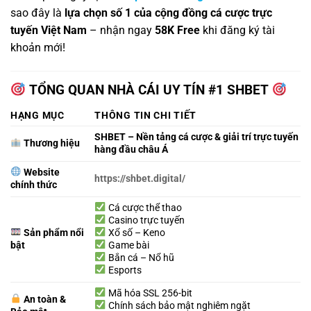
sao đây là
lựa chọn số 1 của cộng đồng cá cược trực
tuyến Việt Nam
– nhận ngay
58K Free
khi đăng ký tài
khoản mới!
TỔNG QUAN NHÀ CÁI UY TÍN #1 SHBET
HẠNG MỤC
THÔNG TIN CHI TIẾT
SHBET – Nền tảng cá cược & giải trí trực tuyến
Thương hiệu
hàng đầu châu Á
Website
https://shbet.digital/
chính thức
Cá cược thể thao
Casino trực tuyến
Sản phẩm nổi
Xổ số – Keno
bật
Game bài
Bắn cá – Nổ hũ
Esports
Mã hóa SSL 256-bit
An toàn &
Chính sách bảo mật nghiêm ngặt