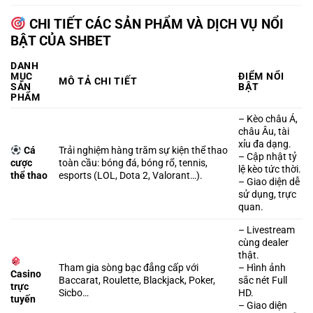
CHI TIẾT CÁC SẢN PHẨM VÀ DỊCH VỤ NỔI
BẬT CỦA SHBET
DANH
MỤC
ĐIỂM NỔI
MÔ TẢ CHI TIẾT
SẢN
BẬT
PHẨM
– Kèo châu Á,
châu Âu, tài
xỉu đa dạng.
Cá
Trải nghiệm hàng trăm sự kiện thể thao
– Cập nhật tỷ
cược
toàn cầu: bóng đá, bóng rổ, tennis,
lệ kèo tức thời.
thể thao
esports (LOL, Dota 2, Valorant…).
– Giao diện dễ
sử dụng, trực
quan.
– Livestream
cùng dealer
thật.
Tham gia sòng bạc đẳng cấp với
– Hình ảnh
Casino
Baccarat, Roulette, Blackjack, Poker,
sắc nét Full
trực
Sicbo…
HD.
tuyến
– Giao diện