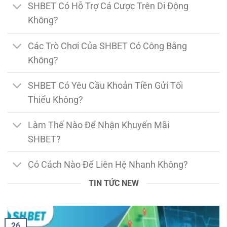
SHBET Có Hỗ Trợ Cá Cược Trên Di Động
Không?
Các Trò Chơi Của SHBET Có Công Bằng
Không?
SHBET Có Yêu Cầu Khoản Tiền Gửi Tối
Thiểu Không?
Làm Thế Nào Để Nhận Khuyến Mãi
SHBET?
Có Cách Nào Để Liên Hệ Nhanh Không?
TIN TỨC NEW
26