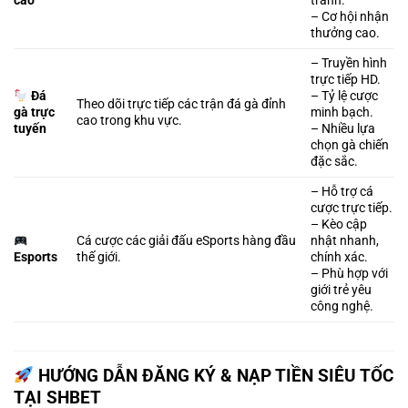
cao
tranh.
– Cơ hội nhận
thưởng cao.
– Truyền hình
trực tiếp HD.
Đá
– Tỷ lệ cược
Theo dõi trực tiếp các trận đá gà đỉnh
gà trực
minh bạch.
cao trong khu vực.
tuyến
– Nhiều lựa
chọn gà chiến
đặc sắc.
– Hỗ trợ cá
cược trực tiếp.
– Kèo cập
Cá cược các giải đấu eSports hàng đầu
nhật nhanh,
Esports
thế giới.
chính xác.
– Phù hợp với
giới trẻ yêu
công nghệ.
HƯỚNG DẪN ĐĂNG KÝ & NẠP TIỀN SIÊU TỐC
TẠI SHBET