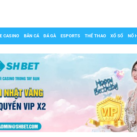
VE CASINO
BẮN CÁ
ĐÁ GÀ
ESPORTS
THỂ THAO
XỔ SỐ
NỔ 