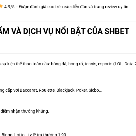
4.9/5 – Được đánh giá cao trên các diễn đàn và trang review uy tín
ẨM VÀ DỊCH VỤ NỔI BẬT CỦA SHBET
sự kiện thể thao toàn cầu: bóng đá, bóng rổ, tennis, esports (LOL, Dota 
g cấp với Baccarat, Roulette, Blackjack, Poker, Sicbo…
h điểm nhận thưởng khủng.
Bingo, Lotto… tỷ lệ trả thưởng 1:99.