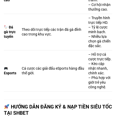
cao
tranh.
– Cơ hội nhận
thưởng cao.
– Truyền hình
trực tiếp HD.
Đá
– Tỷ lệ cược
Theo dõi trực tiếp các trận đá gà đỉnh
gà trực
minh bạch.
cao trong khu vực.
tuyến
– Nhiều lựa
chọn gà chiến
đặc sắc.
– Hỗ trợ cá
cược trực tiếp.
– Kèo cập
Cá cược các giải đấu eSports hàng đầu
nhật nhanh,
Esports
thế giới.
chính xác.
– Phù hợp với
giới trẻ yêu
công nghệ.
HƯỚNG DẪN ĐĂNG KÝ & NẠP TIỀN SIÊU TỐC
TẠI SHBET