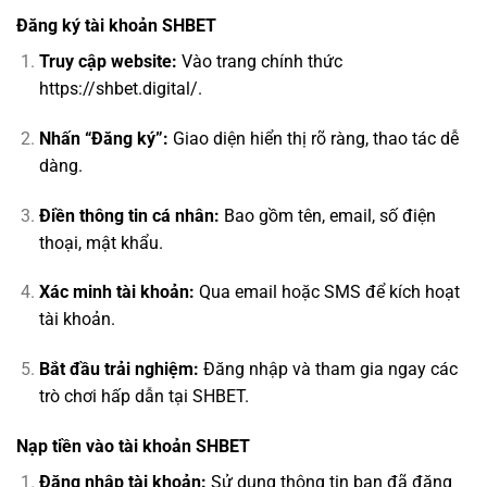
Đăng ký tài khoản SHBET
Truy cập website:
Vào trang chính thức
https://shbet.digital/.
Nhấn “Đăng ký”:
Giao diện hiển thị rõ ràng, thao tác dễ
dàng.
Điền thông tin cá nhân:
Bao gồm tên, email, số điện
thoại, mật khẩu.
Xác minh tài khoản:
Qua email hoặc SMS để kích hoạt
tài khoản.
Bắt đầu trải nghiệm:
Đăng nhập và tham gia ngay các
trò chơi hấp dẫn tại SHBET.
Nạp tiền vào tài khoản SHBET
Đăng nhập tài khoản:
Sử dụng thông tin bạn đã đăng