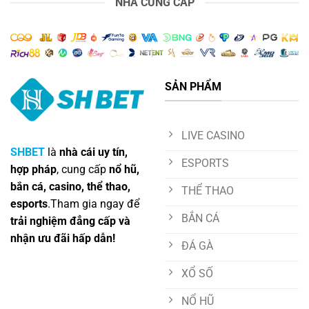
NHÀ CUNG CẤP
SẢN PHẨM
LIVE CASINO
SHBET
là
nhà cái uy tín,
ESPORTS
hợp pháp
, cung cấp
nổ hũ,
bắn cá, casino, thể thao,
THỂ THAO
esports
.Tham gia ngay để
BẮN CÁ
trải nghiệm đẳng cấp và
nhận ưu đãi hấp dẫn!
ĐÁ GÀ
XỔ SỐ
NỔ HŨ