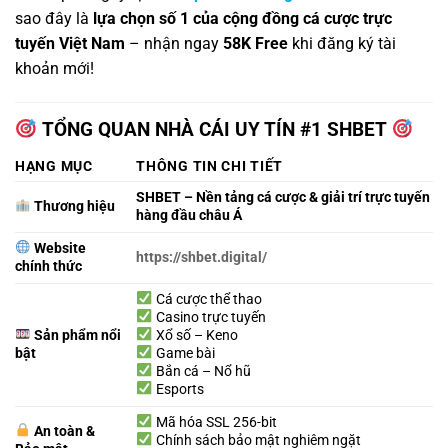
sao đây là
lựa chọn số 1 của cộng đồng cá cược trực
tuyến Việt Nam
– nhận ngay
58K Free
khi đăng ký tài
khoản mới!
TỔNG QUAN NHÀ CÁI UY TÍN #1 SHBET
HẠNG MỤC
THÔNG TIN CHI TIẾT
SHBET – Nền tảng cá cược & giải trí trực tuyến
Thương hiệu
hàng đầu châu Á
Website
https://shbet.digital/
chính thức
Cá cược thể thao
Casino trực tuyến
Sản phẩm nổi
Xổ số – Keno
bật
Game bài
Bắn cá – Nổ hũ
Esports
Mã hóa SSL 256-bit
An toàn &
Chính sách bảo mật nghiêm ngặt