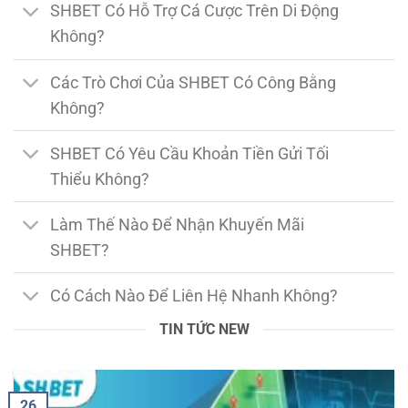
SHBET Có Hỗ Trợ Cá Cược Trên Di Động
Không?
Các Trò Chơi Của SHBET Có Công Bằng
Không?
SHBET Có Yêu Cầu Khoản Tiền Gửi Tối
Thiểu Không?
Làm Thế Nào Để Nhận Khuyến Mãi
SHBET?
Có Cách Nào Để Liên Hệ Nhanh Không?
TIN TỨC NEW
26