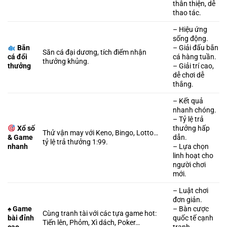
thân thiện, dễ
thao tác.
– Hiệu ứng
sống động.
Bắn
– Giải đấu bắn
Săn cá đại dương, tích điểm nhận
cá đổi
cá hàng tuần.
thưởng khủng.
thưởng
– Giải trí cao,
dễ chơi dễ
thắng.
– Kết quả
nhanh chóng.
– Tỷ lệ trả
Xổ số
thưởng hấp
Thử vận may với Keno, Bingo, Lotto…
& Game
dẫn.
tỷ lệ trả thưởng 1:99.
nhanh
– Lựa chọn
linh hoạt cho
người chơi
mới.
– Luật chơi
đơn giản.
♠️
Game
– Bàn cược
Cùng tranh tài với các tựa game hot:
bài đỉnh
quốc tế cạnh
Tiến lên, Phỏm, Xì dách, Poker…