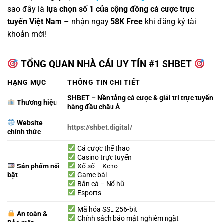
sao đây là
lựa chọn số 1 của cộng đồng cá cược trực
tuyến Việt Nam
– nhận ngay
58K Free
khi đăng ký tài
khoản mới!
TỔNG QUAN NHÀ CÁI UY TÍN #1 SHBET
HẠNG MỤC
THÔNG TIN CHI TIẾT
SHBET – Nền tảng cá cược & giải trí trực tuyến
Thương hiệu
hàng đầu châu Á
Website
https://shbet.digital/
chính thức
Cá cược thể thao
Casino trực tuyến
Sản phẩm nổi
Xổ số – Keno
bật
Game bài
Bắn cá – Nổ hũ
Esports
Mã hóa SSL 256-bit
An toàn &
Chính sách bảo mật nghiêm ngặt