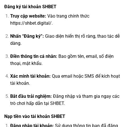
Đăng ký tài khoản SHBET
Truy cập website:
Vào trang chính thức
https://shbet.digital/.
Nhấn “Đăng ký”:
Giao diện hiển thị rõ ràng, thao tác dễ
dàng.
Điền thông tin cá nhân:
Bao gồm tên, email, số điện
thoại, mật khẩu.
Xác minh tài khoản:
Qua email hoặc SMS để kích hoạt
tài khoản.
Bắt đầu trải nghiệm:
Đăng nhập và tham gia ngay các
trò chơi hấp dẫn tại SHBET.
Nạp tiền vào tài khoản SHBET
Đăng nhập tài khoản:
Sử dụng thông tin bạn đã đăng