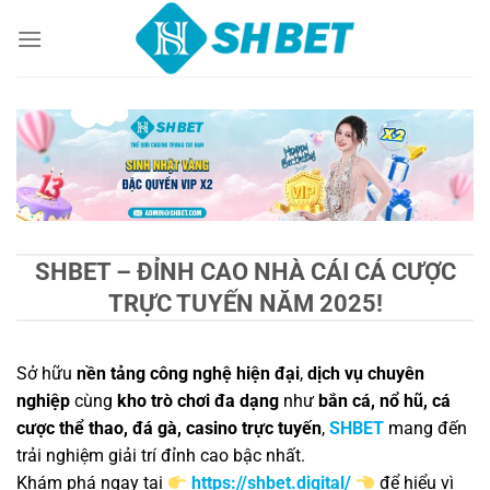
Chuyển
đến
nội
dung
SHBET – ĐỈNH CAO NHÀ CÁI CÁ CƯỢC
TRỰC TUYẾN NĂM 2025!
Sở hữu
nền tảng công nghệ hiện đại
,
dịch vụ chuyên
nghiệp
cùng
kho trò chơi đa dạng
như
bắn cá, nổ hũ, cá
cược thể thao, đá gà, casino trực tuyến
,
SHBET
mang đến
trải nghiệm giải trí đỉnh cao bậc nhất.
Khám phá ngay tại
https://shbet.digital/
để hiểu vì