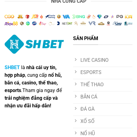
NHÀ CUNG CẤP
SẢN PHẨM
LIVE CASINO
SHBET
là
nhà cái uy tín,
ESPORTS
hợp pháp
, cung cấp
nổ hũ,
bắn cá, casino, thể thao,
THỂ THAO
esports
.Tham gia ngay để
BẮN CÁ
trải nghiệm đẳng cấp và
nhận ưu đãi hấp dẫn!
ĐÁ GÀ
XỔ SỐ
NỔ HŨ