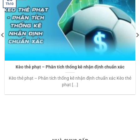
Th10
Kèo thẻ phạt – Phân tích thống kê nhận định chuẩn xác
Kèo thẻ phạt – Phân tích thống kê nhận định chuẩn xác Kèo thẻ
phạt [...]