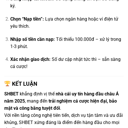
ký.
Chọn “Nạp tiền”:
Lựa chọn ngân hàng hoặc ví điện tử
yêu thích.
Nhập số tiền cần nạp:
Tối thiểu 100.000đ – xử lý trong
1-3 phút.
Xác nhận giao dịch:
Số dư cập nhật tức thì – sẵn sàng
cá cược!
KẾT LUẬN
SHBET
khẳng định vị thế
nhà cái uy tín hàng đầu châu Á
năm 2025
, mang đến
trải nghiệm cá cược hiện đại, bảo
mật và công bằng tuyệt đối
.
Với nền tảng công nghệ tiên tiến, dịch vụ tận tâm và ưu đãi
khủng, SHBET xứng đáng là điểm đến hàng đầu cho mọi