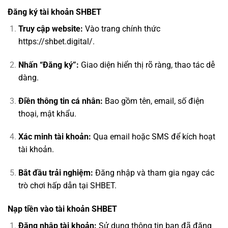
Đăng ký tài khoản SHBET
Truy cập website:
Vào trang chính thức
https://shbet.digital/.
Nhấn “Đăng ký”:
Giao diện hiển thị rõ ràng, thao tác dễ
dàng.
Điền thông tin cá nhân:
Bao gồm tên, email, số điện
thoại, mật khẩu.
Xác minh tài khoản:
Qua email hoặc SMS để kích hoạt
tài khoản.
Bắt đầu trải nghiệm:
Đăng nhập và tham gia ngay các
trò chơi hấp dẫn tại SHBET.
Nạp tiền vào tài khoản SHBET
Đăng nhập tài khoản:
Sử dụng thông tin bạn đã đăng