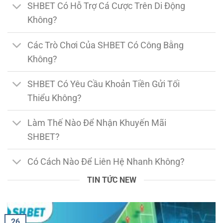
SHBET Có Hỗ Trợ Cá Cược Trên Di Động
Không?
Các Trò Chơi Của SHBET Có Công Bằng
Không?
SHBET Có Yêu Cầu Khoản Tiền Gửi Tối
Thiểu Không?
Làm Thế Nào Để Nhận Khuyến Mãi
SHBET?
Có Cách Nào Để Liên Hệ Nhanh Không?
TIN TỨC NEW
26