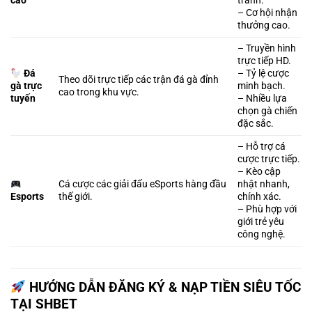
cao
tranh.
– Cơ hội nhận
thưởng cao.
– Truyền hình
trực tiếp HD.
Đá
– Tỷ lệ cược
Theo dõi trực tiếp các trận đá gà đỉnh
gà trực
minh bạch.
cao trong khu vực.
tuyến
– Nhiều lựa
chọn gà chiến
đặc sắc.
– Hỗ trợ cá
cược trực tiếp.
– Kèo cập
Cá cược các giải đấu eSports hàng đầu
nhật nhanh,
Esports
thế giới.
chính xác.
– Phù hợp với
giới trẻ yêu
công nghệ.
HƯỚNG DẪN ĐĂNG KÝ & NẠP TIỀN SIÊU TỐC
TẠI SHBET