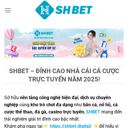
Chuyển
đến
nội
dung
SHBET – ĐỈNH CAO NHÀ CÁI CÁ CƯỢC
TRỰC TUYẾN NĂM 2025!
Sở hữu
nền tảng công nghệ hiện đại
,
dịch vụ chuyên
nghiệp
cùng
kho trò chơi đa dạng
như
bắn cá, nổ hũ, cá
cược thể thao, đá gà, casino trực tuyến
,
SHBET
mang đến
trải nghiệm giải trí đỉnh cao bậc nhất.
Khám phá ngay tại
https://shbet.digital/
để hiểu vì