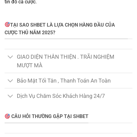
tín đồ cá cược.
TẠI SAO SHBET LÀ LỰA CHỌN HÀNG ĐẦU CỦA
CƯỢC THỦ NĂM 2025?
GIAO DIỆN THÂN THIỆN . TRÃI NGHIỆM
MƯỢT MÀ
Bảo Mật Tối Tân , Thanh Toán An Toàn
Dịch Vụ Chăm Sóc Khách Hàng 24/7
CÂU HỎI THƯỜNG GẶP TẠI SHBET