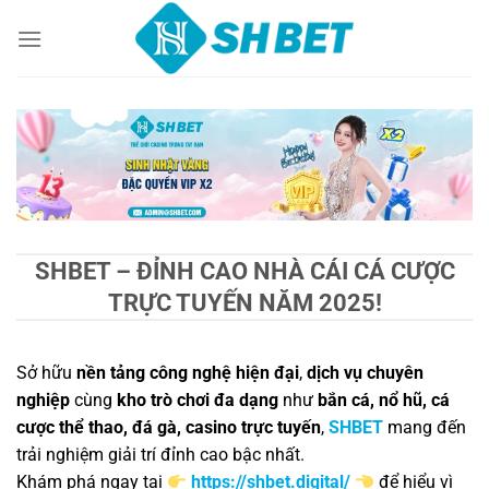
Chuyển
đến
nội
dung
SHBET – ĐỈNH CAO NHÀ CÁI CÁ CƯỢC
TRỰC TUYẾN NĂM 2025!
Sở hữu
nền tảng công nghệ hiện đại
,
dịch vụ chuyên
nghiệp
cùng
kho trò chơi đa dạng
như
bắn cá, nổ hũ, cá
cược thể thao, đá gà, casino trực tuyến
,
SHBET
mang đến
trải nghiệm giải trí đỉnh cao bậc nhất.
Khám phá ngay tại
https://shbet.digital/
để hiểu vì