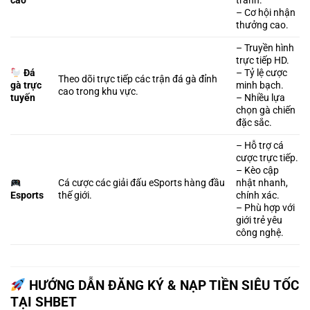
cao
tranh.
– Cơ hội nhận
thưởng cao.
– Truyền hình
trực tiếp HD.
Đá
– Tỷ lệ cược
Theo dõi trực tiếp các trận đá gà đỉnh
gà trực
minh bạch.
cao trong khu vực.
tuyến
– Nhiều lựa
chọn gà chiến
đặc sắc.
– Hỗ trợ cá
cược trực tiếp.
– Kèo cập
Cá cược các giải đấu eSports hàng đầu
nhật nhanh,
Esports
thế giới.
chính xác.
– Phù hợp với
giới trẻ yêu
công nghệ.
HƯỚNG DẪN ĐĂNG KÝ & NẠP TIỀN SIÊU TỐC
TẠI SHBET