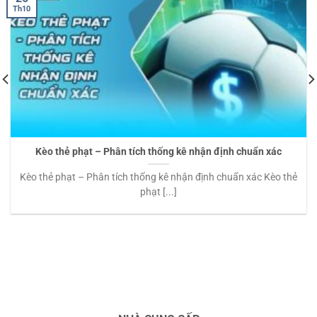
Th10
Kèo thẻ phạt – Phân tích thống kê nhận định chuẩn xác
Kèo thẻ phạt – Phân tích thống kê nhận định chuẩn xác Kèo thẻ
phạt [...]