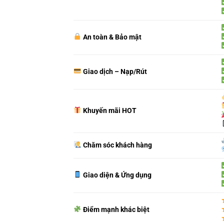
An toàn & Bảo mật
Giao dịch – Nạp/Rút
Khuyến mãi HOT
Chăm sóc khách hàng
Giao diện & Ứng dụng
Điểm mạnh khác biệt