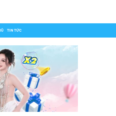
HŨ
TIN TỨC