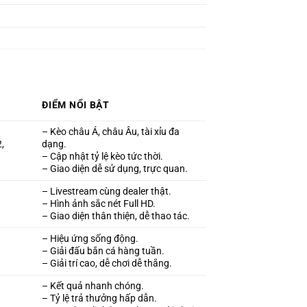
ĐIỂM NỔI BẬT
– Kèo châu Á, châu Âu, tài xỉu đa
2,
dạng.
– Cập nhật tỷ lệ kèo tức thời.
– Giao diện dễ sử dụng, trực quan.
– Livestream cùng dealer thật.
– Hình ảnh sắc nét Full HD.
– Giao diện thân thiện, dễ thao tác.
– Hiệu ứng sống động.
– Giải đấu bắn cá hàng tuần.
– Giải trí cao, dễ chơi dễ thắng.
– Kết quả nhanh chóng.
– Tỷ lệ trả thưởng hấp dẫn.