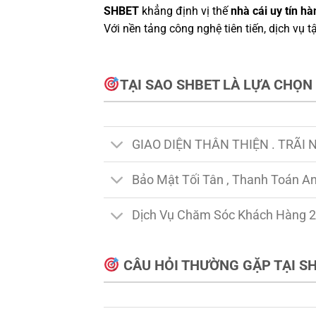
SHBET
khẳng định vị thế
nhà cái uy tín 
Với nền tảng công nghệ tiên tiến, dịch vụ
TẠI SAO SHBET LÀ LỰA CHỌN
GIAO DIỆN THÂN THIỆN . TRÃ
Bảo Mật Tối Tân , Thanh Toán A
Dịch Vụ Chăm Sóc Khách Hàng 
CÂU HỎI THƯỜNG GẶP TẠI S