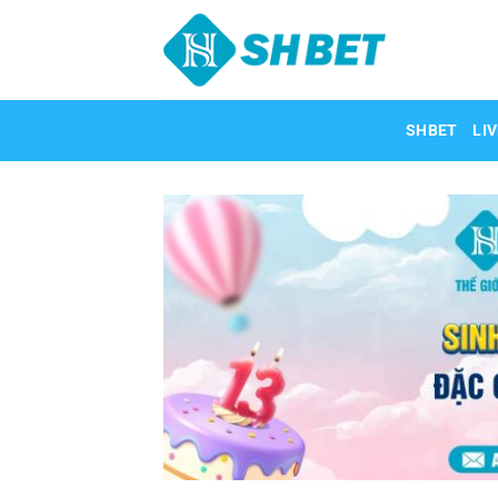
Chuyển
đến
nội
dung
SHBET
LI