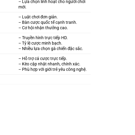
– Lựa chọn linh hoạt cho người chơi
mới.
– Luật chơi đơn giản.
– Bàn cược quốc tế cạnh tranh.
– Cơ hội nhận thưởng cao.
– Truyền hình trực tiếp HD.
– Tỷ lệ cược minh bạch.
– Nhiều lựa chọn gà chiến đặc sắc.
– Hỗ trợ cá cược trực tiếp.
– Kèo cập nhật nhanh, chính xác.
– Phù hợp với giới trẻ yêu công nghệ.