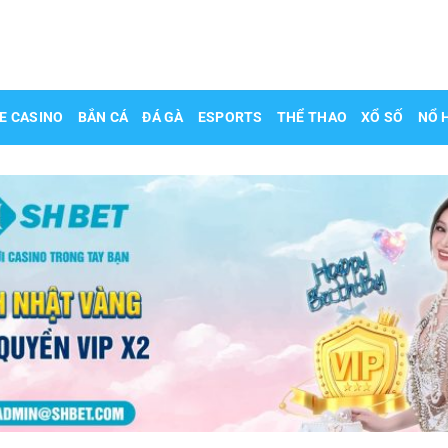
VE CASINO
BẮN CÁ
ĐÁ GÀ
ESPORTS
THỂ THAO
XỔ SỐ
NỔ 