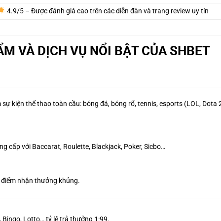
4.9/5 – Được đánh giá cao trên các diễn đàn và trang review uy tín
ẨM VÀ DỊCH VỤ NỔI BẬT CỦA SHBET
sự kiện thể thao toàn cầu: bóng đá, bóng rổ, tennis, esports (LOL, Dota 
g cấp với Baccarat, Roulette, Blackjack, Poker, Sicbo…
h điểm nhận thưởng khủng.
Bingo, Lotto… tỷ lệ trả thưởng 1:99.