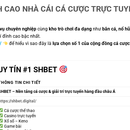
H CAO NHÀ CÁI CÁ CƯỢC TRỰC TUY
 vụ chuyên nghiệp
cùng
kho trò chơi đa dạng
như
bắn cá, nổ hũ
í đỉnh cao bậc nhất.
/
để hiểu vì sao đây là
lựa chọn số 1 của cộng đồng cá cược
UY TÍN #1 SHBET
THÔNG TIN CHI TIẾT
SHBET – Nền tảng cá cược & giải trí trực tuyến hàng đầu châu Á
https://shbet.digital/
Cá cược thể thao
Casino trực tuyến
Xổ số – Keno
Game bài