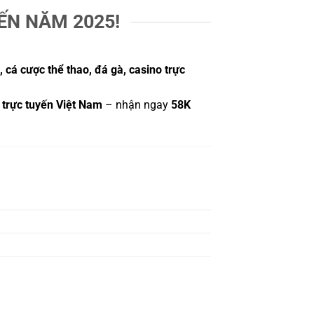
ẾN NĂM 2025!
, cá cược thể thao, đá gà, casino trực
 trực tuyến Việt Nam
– nhận ngay
58K