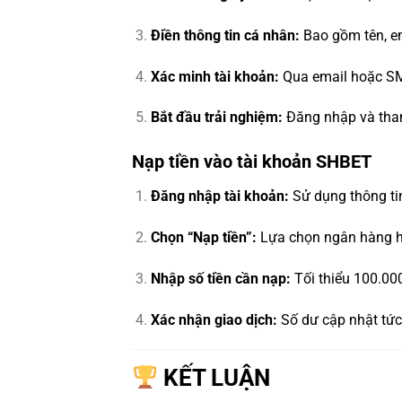
Điền thông tin cá nhân:
Bao gồm tên, em
Xác minh tài khoản:
Qua email hoặc SMS
Bắt đầu trải nghiệm:
Đăng nhập và tham
Nạp tiền vào tài khoản SHBET
Đăng nhập tài khoản:
Sử dụng thông ti
Chọn “Nạp tiền”:
Lựa chọn ngân hàng ho
Nhập số tiền cần nạp:
Tối thiểu 100.000
Xác nhận giao dịch:
Số dư cập nhật tức
KẾT LUẬN