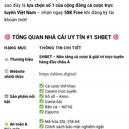
sao đây là
lựa chọn số 1 của cộng đồng cá cược trực
tuyến Việt Nam
– nhận ngay
58K Free
khi đăng ký tài
khoản mới!
TỔNG QUAN NHÀ CÁI UY TÍN #1 SHBET
HẠNG MỤC
THÔNG TIN CHI TIẾT
SHBET – Nền tảng cá cược & giải trí trực tuyến
Thương hiệu
hàng đầu châu Á
Website
https://shbet.digital/
chính thức
Cá cược thể thao
Casino trực tuyến
Sản phẩm nổi
Xổ số – Keno
bật
Game bài
Bắn cá – Nổ hũ
Esports
Mã hóa SSL 256-bit
An toàn &
Chính sách bảo mật nghiêm ngặt