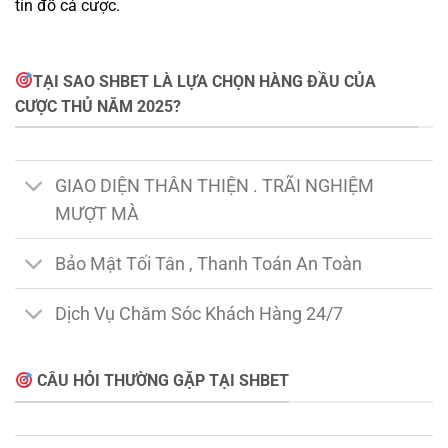
tín đồ cá cược.
TẠI SAO SHBET LÀ LỰA CHỌN HÀNG ĐẦU CỦA
CƯỢC THỦ NĂM 2025?
GIAO DIỆN THÂN THIỆN . TRÃI NGHIỆM
MƯỢT MÀ
Bảo Mật Tối Tân , Thanh Toán An Toàn
Dịch Vụ Chăm Sóc Khách Hàng 24/7
CÂU HỎI THƯỜNG GẶP TẠI SHBET