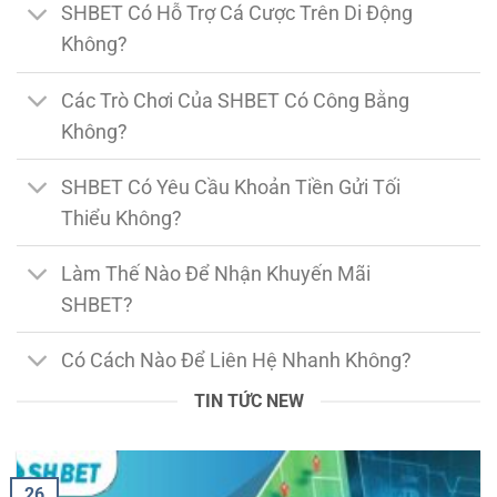
SHBET Có Hỗ Trợ Cá Cược Trên Di Động
Không?
Các Trò Chơi Của SHBET Có Công Bằng
Không?
SHBET Có Yêu Cầu Khoản Tiền Gửi Tối
Thiểu Không?
Làm Thế Nào Để Nhận Khuyến Mãi
SHBET?
Có Cách Nào Để Liên Hệ Nhanh Không?
TIN TỨC NEW
26