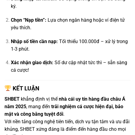
ký.
Chọn “Nạp tiền”:
Lựa chọn ngân hàng hoặc ví điện tử
yêu thích.
Nhập số tiền cần nạp:
Tối thiểu 100.000đ – xử lý trong
1-3 phút.
Xác nhận giao dịch:
Số dư cập nhật tức thì – sẵn sàng
cá cược!
KẾT LUẬN
SHBET
khẳng định vị thế
nhà cái uy tín hàng đầu châu Á
năm 2025
, mang đến
trải nghiệm cá cược hiện đại, bảo
mật và công bằng tuyệt đối
.
Với nền tảng công nghệ tiên tiến, dịch vụ tận tâm và ưu đãi
khủng, SHBET xứng đáng là điểm đến hàng đầu cho mọi