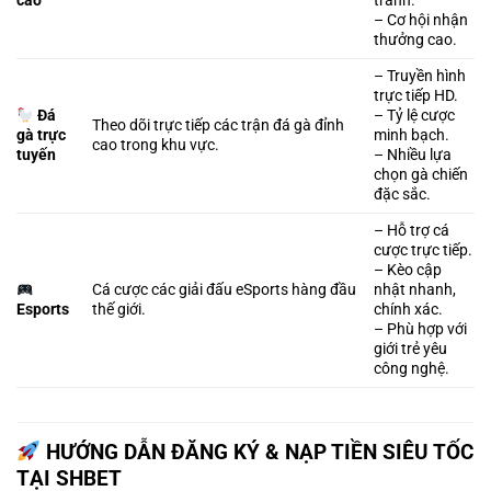
cao
tranh.
– Cơ hội nhận
thưởng cao.
– Truyền hình
trực tiếp HD.
Đá
– Tỷ lệ cược
Theo dõi trực tiếp các trận đá gà đỉnh
gà trực
minh bạch.
cao trong khu vực.
tuyến
– Nhiều lựa
chọn gà chiến
đặc sắc.
– Hỗ trợ cá
cược trực tiếp.
– Kèo cập
Cá cược các giải đấu eSports hàng đầu
nhật nhanh,
Esports
thế giới.
chính xác.
– Phù hợp với
giới trẻ yêu
công nghệ.
HƯỚNG DẪN ĐĂNG KÝ & NẠP TIỀN SIÊU TỐC
TẠI SHBET