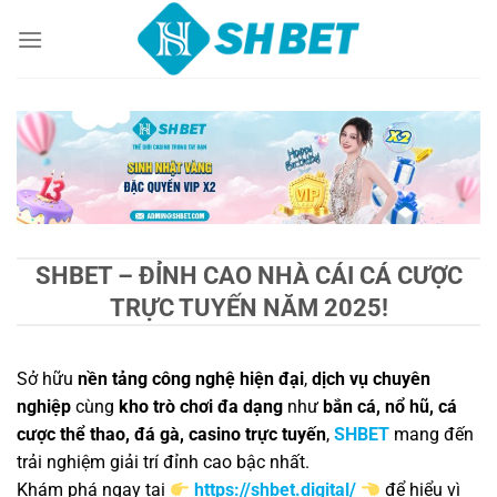
Chuyển
đến
nội
dung
SHBET – ĐỈNH CAO NHÀ CÁI CÁ CƯỢC
TRỰC TUYẾN NĂM 2025!
Sở hữu
nền tảng công nghệ hiện đại
,
dịch vụ chuyên
nghiệp
cùng
kho trò chơi đa dạng
như
bắn cá, nổ hũ, cá
cược thể thao, đá gà, casino trực tuyến
,
SHBET
mang đến
trải nghiệm giải trí đỉnh cao bậc nhất.
Khám phá ngay tại
https://shbet.digital/
để hiểu vì