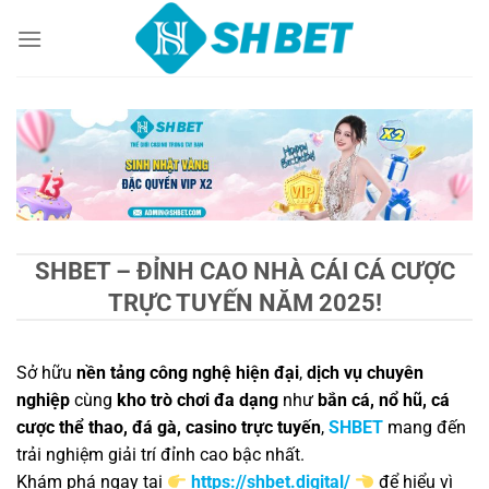
Chuyển
đến
nội
dung
SHBET – ĐỈNH CAO NHÀ CÁI CÁ CƯỢC
TRỰC TUYẾN NĂM 2025!
Sở hữu
nền tảng công nghệ hiện đại
,
dịch vụ chuyên
nghiệp
cùng
kho trò chơi đa dạng
như
bắn cá, nổ hũ, cá
cược thể thao, đá gà, casino trực tuyến
,
SHBET
mang đến
trải nghiệm giải trí đỉnh cao bậc nhất.
Khám phá ngay tại
https://shbet.digital/
để hiểu vì