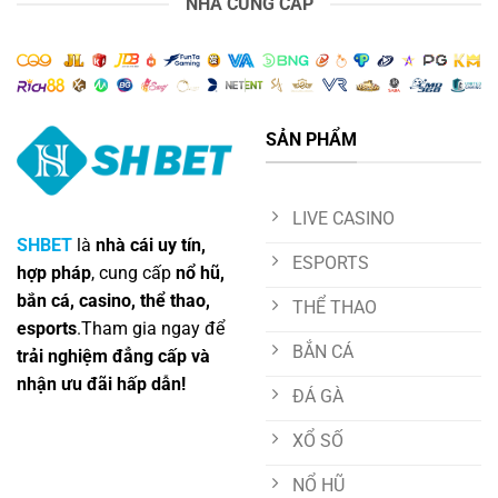
NHÀ CUNG CẤP
SẢN PHẨM
LIVE CASINO
SHBET
là
nhà cái uy tín,
ESPORTS
hợp pháp
, cung cấp
nổ hũ,
bắn cá, casino, thể thao,
THỂ THAO
esports
.Tham gia ngay để
BẮN CÁ
trải nghiệm đẳng cấp và
nhận ưu đãi hấp dẫn!
ĐÁ GÀ
XỔ SỐ
NỔ HŨ