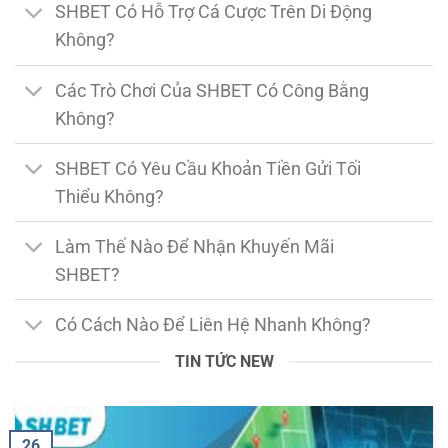
SHBET Có Hỗ Trợ Cá Cược Trên Di Động
Không?
Các Trò Chơi Của SHBET Có Công Bằng
Không?
SHBET Có Yêu Cầu Khoản Tiền Gửi Tối
Thiểu Không?
Làm Thế Nào Để Nhận Khuyến Mãi
SHBET?
Có Cách Nào Để Liên Hệ Nhanh Không?
TIN TỨC NEW
26