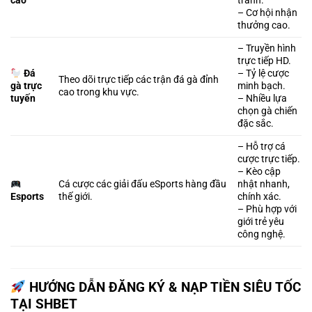
cao
tranh.
– Cơ hội nhận
thưởng cao.
– Truyền hình
trực tiếp HD.
Đá
– Tỷ lệ cược
Theo dõi trực tiếp các trận đá gà đỉnh
gà trực
minh bạch.
cao trong khu vực.
tuyến
– Nhiều lựa
chọn gà chiến
đặc sắc.
– Hỗ trợ cá
cược trực tiếp.
– Kèo cập
Cá cược các giải đấu eSports hàng đầu
nhật nhanh,
Esports
thế giới.
chính xác.
– Phù hợp với
giới trẻ yêu
công nghệ.
HƯỚNG DẪN ĐĂNG KÝ & NẠP TIỀN SIÊU TỐC
TẠI SHBET