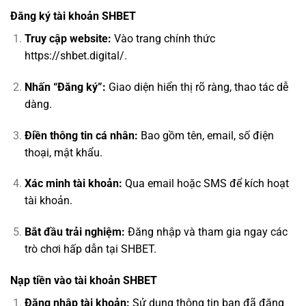
Đăng ký tài khoản SHBET
Truy cập website:
Vào trang chính thức
https://shbet.digital/.
Nhấn “Đăng ký”:
Giao diện hiển thị rõ ràng, thao tác dễ
dàng.
Điền thông tin cá nhân:
Bao gồm tên, email, số điện
thoại, mật khẩu.
Xác minh tài khoản:
Qua email hoặc SMS để kích hoạt
tài khoản.
Bắt đầu trải nghiệm:
Đăng nhập và tham gia ngay các
trò chơi hấp dẫn tại SHBET.
Nạp tiền vào tài khoản SHBET
Đăng nhập tài khoản:
Sử dụng thông tin bạn đã đăng