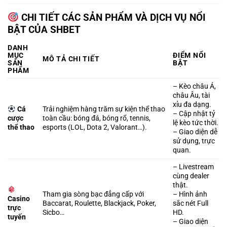
CHI TIẾT CÁC SẢN PHẨM VÀ DỊCH VỤ NỔI
BẬT CỦA SHBET
DANH
MỤC
ĐIỂM NỔI
MÔ TẢ CHI TIẾT
SẢN
BẬT
PHẨM
– Kèo châu Á,
châu Âu, tài
xỉu đa dạng.
Cá
Trải nghiệm hàng trăm sự kiện thể thao
– Cập nhật tỷ
cược
toàn cầu: bóng đá, bóng rổ, tennis,
lệ kèo tức thời.
thể thao
esports (LOL, Dota 2, Valorant…).
– Giao diện dễ
sử dụng, trực
quan.
– Livestream
cùng dealer
thật.
Tham gia sòng bạc đẳng cấp với
– Hình ảnh
Casino
Baccarat, Roulette, Blackjack, Poker,
sắc nét Full
trực
Sicbo…
HD.
tuyến
– Giao diện