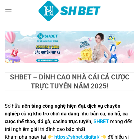
Chuyển
đến
nội
dung
SHBET – ĐỈNH CAO NHÀ CÁI CÁ CƯỢC
TRỰC TUYẾN NĂM 2025!
Sở hữu
nền tảng công nghệ hiện đại
,
dịch vụ chuyên
nghiệp
cùng
kho trò chơi đa dạng
như
bắn cá, nổ hũ, cá
cược thể thao, đá gà, casino trực tuyến
,
SHBET
mang đến
trải nghiệm giải trí đỉnh cao bậc nhất.
Khám phá ngay tại
https://shbet.digital/
để hiểu vì