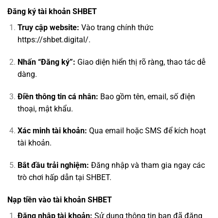
Đăng ký tài khoản SHBET
Truy cập website:
Vào trang chính thức
https://shbet.digital/.
Nhấn “Đăng ký”:
Giao diện hiển thị rõ ràng, thao tác dễ
dàng.
Điền thông tin cá nhân:
Bao gồm tên, email, số điện
thoại, mật khẩu.
Xác minh tài khoản:
Qua email hoặc SMS để kích hoạt
tài khoản.
Bắt đầu trải nghiệm:
Đăng nhập và tham gia ngay các
trò chơi hấp dẫn tại SHBET.
Nạp tiền vào tài khoản SHBET
Đăng nhập tài khoản:
Sử dụng thông tin bạn đã đăng