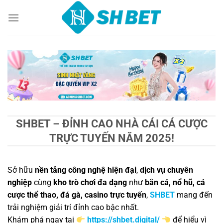
Chuyển
đến
nội
dung
SHBET – ĐỈNH CAO NHÀ CÁI CÁ CƯỢC
TRỰC TUYẾN NĂM 2025!
Sở hữu
nền tảng công nghệ hiện đại
,
dịch vụ chuyên
nghiệp
cùng
kho trò chơi đa dạng
như
bắn cá, nổ hũ, cá
cược thể thao, đá gà, casino trực tuyến
,
SHBET
mang đến
trải nghiệm giải trí đỉnh cao bậc nhất.
Khám phá ngay tại
https://shbet.digital/
để hiểu vì