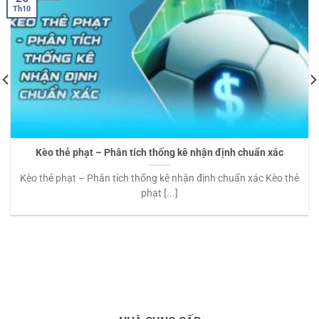
Th10
Kèo thẻ phạt – Phân tích thống kê nhận định chuẩn xác
Kèo thẻ phạt – Phân tích thống kê nhận định chuẩn xác Kèo thẻ
phạt [...]