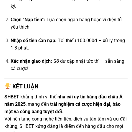
ký.
Chọn “Nạp tiền”:
Lựa chọn ngân hàng hoặc ví điện tử
yêu thích.
Nhập số tiền cần nạp:
Tối thiểu 100.000đ – xử lý trong
1-3 phút.
Xác nhận giao dịch:
Số dư cập nhật tức thì – sẵn sàng
cá cược!
KẾT LUẬN
SHBET
khẳng định vị thế
nhà cái uy tín hàng đầu châu Á
năm 2025
, mang đến
trải nghiệm cá cược hiện đại, bảo
mật và công bằng tuyệt đối
.
Với nền tảng công nghệ tiên tiến, dịch vụ tận tâm và ưu đãi
khủng, SHBET xứng đáng là điểm đến hàng đầu cho mọi