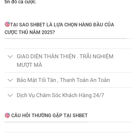
tín đồ cá cược.
TẠI SAO SHBET LÀ LỰA CHỌN HÀNG ĐẦU CỦA
CƯỢC THỦ NĂM 2025?
GIAO DIỆN THÂN THIỆN . TRÃI NGHIỆM
MƯỢT MÀ
Bảo Mật Tối Tân , Thanh Toán An Toàn
Dịch Vụ Chăm Sóc Khách Hàng 24/7
CÂU HỎI THƯỜNG GẶP TẠI SHBET