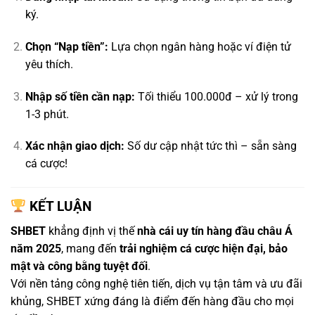
ký.
Chọn “Nạp tiền”:
Lựa chọn ngân hàng hoặc ví điện tử
yêu thích.
Nhập số tiền cần nạp:
Tối thiểu 100.000đ – xử lý trong
1-3 phút.
Xác nhận giao dịch:
Số dư cập nhật tức thì – sẵn sàng
cá cược!
KẾT LUẬN
SHBET
khẳng định vị thế
nhà cái uy tín hàng đầu châu Á
năm 2025
, mang đến
trải nghiệm cá cược hiện đại, bảo
mật và công bằng tuyệt đối
.
Với nền tảng công nghệ tiên tiến, dịch vụ tận tâm và ưu đãi
khủng, SHBET xứng đáng là điểm đến hàng đầu cho mọi