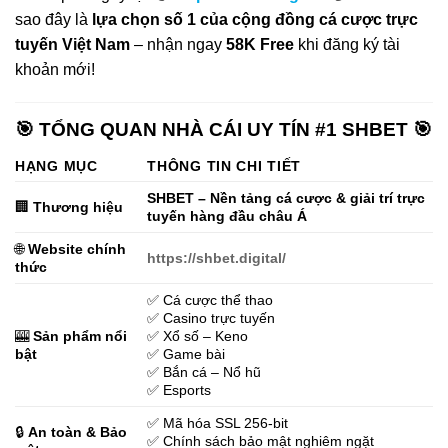
sao đây là
lựa chọn số 1 của cộng đồng cá cược trực
tuyến Việt Nam
– nhận ngay
58K Free
khi đăng ký tài
khoản mới!
🎯
TỔNG QUAN NHÀ CÁI UY TÍN #1 SHBET
🎯
HẠNG MỤC
THÔNG TIN CHI TIẾT
SHBET – Nền tảng cá cược & giải trí trực
🏢
Thương hiệu
tuyến hàng đầu châu Á
🌐
Website chính
https://shbet.digital/
thức
✅ Cá cược thể thao
✅ Casino trực tuyến
🎰
Sản phẩm nổi
✅ Xổ số – Keno
bật
✅ Game bài
✅ Bắn cá – Nổ hũ
✅ Esports
✅ Mã hóa SSL 256-bit
🔒
An toàn & Bảo
✅ Chính sách bảo mật nghiêm ngặt