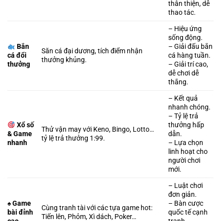
thân thiện, dễ
thao tác.
– Hiệu ứng
sống động.
Bắn
– Giải đấu bắn
Săn cá đại dương, tích điểm nhận
cá đổi
cá hàng tuần.
thưởng khủng.
thưởng
– Giải trí cao,
dễ chơi dễ
thắng.
– Kết quả
nhanh chóng.
– Tỷ lệ trả
Xổ số
thưởng hấp
Thử vận may với Keno, Bingo, Lotto…
& Game
dẫn.
tỷ lệ trả thưởng 1:99.
nhanh
– Lựa chọn
linh hoạt cho
người chơi
mới.
– Luật chơi
đơn giản.
♠️
Game
– Bàn cược
Cùng tranh tài với các tựa game hot:
bài đỉnh
quốc tế cạnh
Tiến lên, Phỏm, Xì dách, Poker…