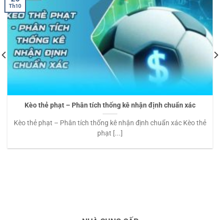
Th10
Kèo thẻ phạt – Phân tích thống kê nhận định chuẩn xác
Kèo thẻ phạt – Phân tích thống kê nhận định chuẩn xác Kèo thẻ
phạt [...]