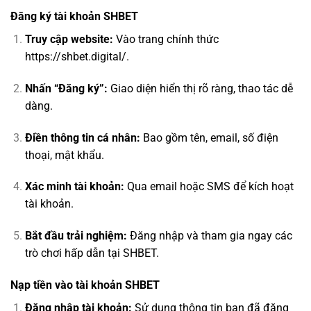
Đăng ký tài khoản SHBET
Truy cập website:
Vào trang chính thức
https://shbet.digital/.
Nhấn “Đăng ký”:
Giao diện hiển thị rõ ràng, thao tác dễ
dàng.
Điền thông tin cá nhân:
Bao gồm tên, email, số điện
thoại, mật khẩu.
Xác minh tài khoản:
Qua email hoặc SMS để kích hoạt
tài khoản.
Bắt đầu trải nghiệm:
Đăng nhập và tham gia ngay các
trò chơi hấp dẫn tại SHBET.
Nạp tiền vào tài khoản SHBET
Đăng nhập tài khoản:
Sử dụng thông tin bạn đã đăng