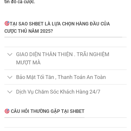
tín đồ cá cược.
TẠI SAO SHBET LÀ LỰA CHỌN HÀNG ĐẦU CỦA
CƯỢC THỦ NĂM 2025?
GIAO DIỆN THÂN THIỆN . TRÃI NGHIỆM
MƯỢT MÀ
Bảo Mật Tối Tân , Thanh Toán An Toàn
Dịch Vụ Chăm Sóc Khách Hàng 24/7
CÂU HỎI THƯỜNG GẶP TẠI SHBET