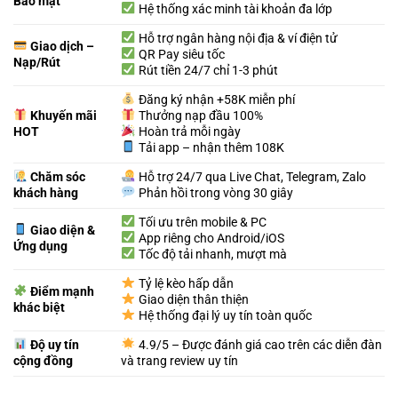
Bảo mật
Hệ thống xác minh tài khoản đa lớp
Hỗ trợ ngân hàng nội địa & ví điện tử
Giao dịch –
QR Pay siêu tốc
Nạp/Rút
Rút tiền 24/7 chỉ 1-3 phút
Đăng ký nhận +58K miễn phí
Khuyến mãi
Thưởng nạp đầu 100%
HOT
Hoàn trả mỗi ngày
Tải app – nhận thêm 108K
Chăm sóc
Hỗ trợ 24/7 qua Live Chat, Telegram, Zalo
khách hàng
Phản hồi trong vòng 30 giây
Tối ưu trên mobile & PC
Giao diện &
App riêng cho Android/iOS
Ứng dụng
Tốc độ tải nhanh, mượt mà
Tỷ lệ kèo hấp dẫn
Điểm mạnh
Giao diện thân thiện
khác biệt
Hệ thống đại lý uy tín toàn quốc
Độ uy tín
4.9/5 – Được đánh giá cao trên các diễn đàn
cộng đồng
và trang review uy tín