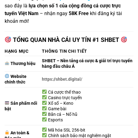
sao đây là
lựa chọn số 1 của cộng đồng cá cược trực
tuyến Việt Nam
– nhận ngay
58K Free
khi đăng ký tài
khoản mới!
TỔNG QUAN NHÀ CÁI UY TÍN #1 SHBET
HẠNG MỤC
THÔNG TIN CHI TIẾT
SHBET – Nền tảng cá cược & giải trí trực tuyến
Thương hiệu
hàng đầu châu Á
Website
https://shbet.digital/
chính thức
Cá cược thể thao
Casino trực tuyến
Sản phẩm nổi
Xổ số – Keno
bật
Game bài
Bắn cá – Nổ hũ
Esports
Mã hóa SSL 256-bit
An toàn &
Chính sách bảo mật nghiêm ngặt