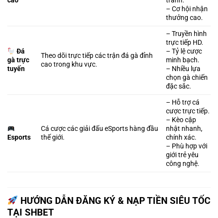
cao
tranh.
– Cơ hội nhận
thưởng cao.
– Truyền hình
trực tiếp HD.
Đá
– Tỷ lệ cược
Theo dõi trực tiếp các trận đá gà đỉnh
gà trực
minh bạch.
cao trong khu vực.
tuyến
– Nhiều lựa
chọn gà chiến
đặc sắc.
– Hỗ trợ cá
cược trực tiếp.
– Kèo cập
Cá cược các giải đấu eSports hàng đầu
nhật nhanh,
Esports
thế giới.
chính xác.
– Phù hợp với
giới trẻ yêu
công nghệ.
HƯỚNG DẪN ĐĂNG KÝ & NẠP TIỀN SIÊU TỐC
TẠI SHBET