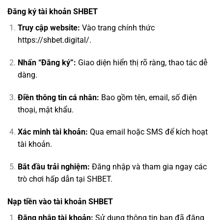
Đăng ký tài khoản SHBET
Truy cập website:
Vào trang chính thức
https://shbet.digital/.
Nhấn “Đăng ký”:
Giao diện hiển thị rõ ràng, thao tác dễ
dàng.
Điền thông tin cá nhân:
Bao gồm tên, email, số điện
thoại, mật khẩu.
Xác minh tài khoản:
Qua email hoặc SMS để kích hoạt
tài khoản.
Bắt đầu trải nghiệm:
Đăng nhập và tham gia ngay các
trò chơi hấp dẫn tại SHBET.
Nạp tiền vào tài khoản SHBET
Đăng nhập tài khoản:
Sử dụng thông tin bạn đã đăng