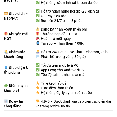
Bảo mật
Hệ thống xác minh tài khoản đa lớp
Hỗ trợ ngân hàng nội địa & ví điện tử
Giao dịch –
QR Pay siêu tốc
Nạp/Rút
Rút tiền 24/7 chỉ 1-3 phút
Đăng ký nhận +58K miễn phí
Khuyến mãi
Thưởng nạp đầu 100%
HOT
Hoàn trả mỗi ngày
Tải app – nhận thêm 108K
Chăm sóc
Hỗ trợ 24/7 qua Live Chat, Telegram, Zalo
khách hàng
Phản hồi trong vòng 30 giây
Tối ưu trên mobile & PC
Giao diện &
App riêng cho Android/iOS
Ứng dụng
Tốc độ tải nhanh, mượt mà
Tỷ lệ kèo hấp dẫn
Điểm mạnh
Giao diện thân thiện
khác biệt
Hệ thống đại lý uy tín toàn quốc
Độ uy tín
4.9/5 – Được đánh giá cao trên các diễn đàn
cộng đồng
và trang review uy tín