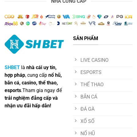
NHÀ CUNG CẤP
SẢN PHẨM
LIVE CASINO
SHBET
là
nhà cái uy tín,
ESPORTS
hợp pháp
, cung cấp
nổ hũ,
bắn cá, casino, thể thao,
THỂ THAO
esports
.Tham gia ngay để
BẮN CÁ
trải nghiệm đẳng cấp và
nhận ưu đãi hấp dẫn!
ĐÁ GÀ
XỔ SỐ
NỔ HŨ