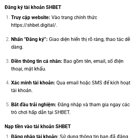
Đăng ký tài khoản SHBET
Truy cập website:
Vào trang chính thức
https://shbet.digital/.
Nhấn “Đăng ký”:
Giao diện hiển thị rõ ràng, thao tác dễ
dàng.
Điền thông tin cá nhân:
Bao gồm tên, email, số điện
thoại, mật khẩu.
Xác minh tài khoản:
Qua email hoặc SMS để kích hoạt
tài khoản.
Bắt đầu trải nghiệm:
Đăng nhập và tham gia ngay các
trò chơi hấp dẫn tại SHBET.
Nạp tiền vào tài khoản SHBET
Đăng nhập tài khoản:
Sử dụng thông tin bạn đã đăng