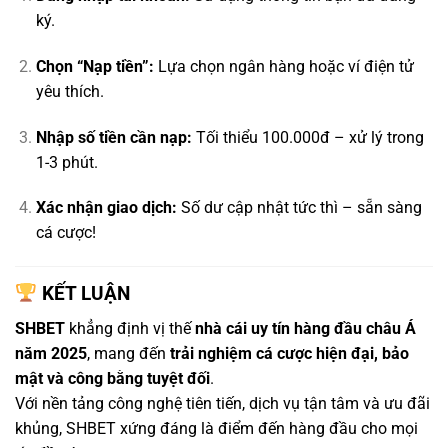
ký.
Chọn “Nạp tiền”:
Lựa chọn ngân hàng hoặc ví điện tử
yêu thích.
Nhập số tiền cần nạp:
Tối thiểu 100.000đ – xử lý trong
1-3 phút.
Xác nhận giao dịch:
Số dư cập nhật tức thì – sẵn sàng
cá cược!
KẾT LUẬN
SHBET
khẳng định vị thế
nhà cái uy tín hàng đầu châu Á
năm 2025
, mang đến
trải nghiệm cá cược hiện đại, bảo
mật và công bằng tuyệt đối
.
Với nền tảng công nghệ tiên tiến, dịch vụ tận tâm và ưu đãi
khủng, SHBET xứng đáng là điểm đến hàng đầu cho mọi