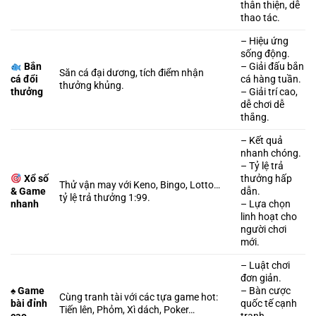
thân thiện, dễ
thao tác.
– Hiệu ứng
sống động.
Bắn
– Giải đấu bắn
Săn cá đại dương, tích điểm nhận
cá đổi
cá hàng tuần.
thưởng khủng.
thưởng
– Giải trí cao,
dễ chơi dễ
thắng.
– Kết quả
nhanh chóng.
– Tỷ lệ trả
Xổ số
thưởng hấp
Thử vận may với Keno, Bingo, Lotto…
& Game
dẫn.
tỷ lệ trả thưởng 1:99.
nhanh
– Lựa chọn
linh hoạt cho
người chơi
mới.
– Luật chơi
đơn giản.
♠️
Game
– Bàn cược
Cùng tranh tài với các tựa game hot:
bài đỉnh
quốc tế cạnh
Tiến lên, Phỏm, Xì dách, Poker…