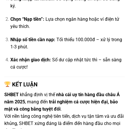
ký.
Chọn “Nạp tiền”:
Lựa chọn ngân hàng hoặc ví điện tử
yêu thích.
Nhập số tiền cần nạp:
Tối thiểu 100.000đ – xử lý trong
1-3 phút.
Xác nhận giao dịch:
Số dư cập nhật tức thì – sẵn sàng
cá cược!
KẾT LUẬN
SHBET
khẳng định vị thế
nhà cái uy tín hàng đầu châu Á
năm 2025
, mang đến
trải nghiệm cá cược hiện đại, bảo
mật và công bằng tuyệt đối
.
Với nền tảng công nghệ tiên tiến, dịch vụ tận tâm và ưu đãi
khủng, SHBET xứng đáng là điểm đến hàng đầu cho mọi