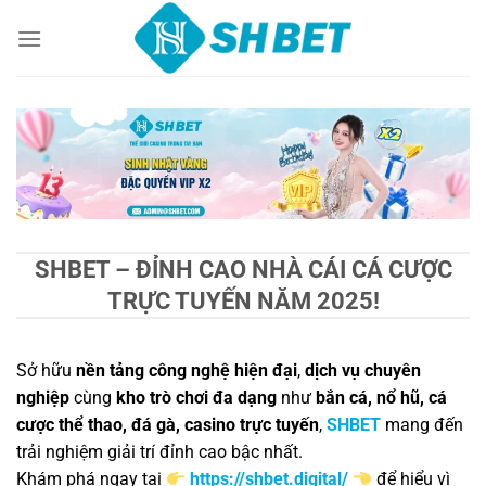
Chuyển
đến
nội
dung
SHBET – ĐỈNH CAO NHÀ CÁI CÁ CƯỢC
TRỰC TUYẾN NĂM 2025!
Sở hữu
nền tảng công nghệ hiện đại
,
dịch vụ chuyên
nghiệp
cùng
kho trò chơi đa dạng
như
bắn cá, nổ hũ, cá
cược thể thao, đá gà, casino trực tuyến
,
SHBET
mang đến
trải nghiệm giải trí đỉnh cao bậc nhất.
Khám phá ngay tại
https://shbet.digital/
để hiểu vì