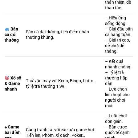
thân thiện, dễ
thao tác.
– Hiệu ứng
sống động.
Bắn
– Giải đấu bắn
Săn cá đại dương, tích điểm nhận
cá đổi
cá hàng tuần.
thưởng khủng.
thưởng
– Giải trí cao,
dễ chơi dễ
thắng.
– Kết quả
nhanh chóng.
– Tỷ lệ trả
Xổ số
thưởng hấp
Thử vận may với Keno, Bingo, Lotto…
& Game
dẫn.
tỷ lệ trả thưởng 1:99.
nhanh
– Lựa chọn
linh hoạt cho
người chơi
mới.
– Luật chơi
đơn giản.
♠️
Game
– Bàn cược
Cùng tranh tài với các tựa game hot:
bài đỉnh
quốc tế cạnh
Tiến lên, Phỏm, Xì dách, Poker…