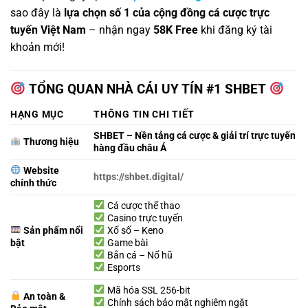
sao đây là
lựa chọn số 1 của cộng đồng cá cược trực
tuyến Việt Nam
– nhận ngay
58K Free
khi đăng ký tài
khoản mới!
TỔNG QUAN NHÀ CÁI UY TÍN #1 SHBET
HẠNG MỤC
THÔNG TIN CHI TIẾT
SHBET – Nền tảng cá cược & giải trí trực tuyến
Thương hiệu
hàng đầu châu Á
Website
https://shbet.digital/
chính thức
Cá cược thể thao
Casino trực tuyến
Sản phẩm nổi
Xổ số – Keno
bật
Game bài
Bắn cá – Nổ hũ
Esports
Mã hóa SSL 256-bit
An toàn &
Chính sách bảo mật nghiêm ngặt