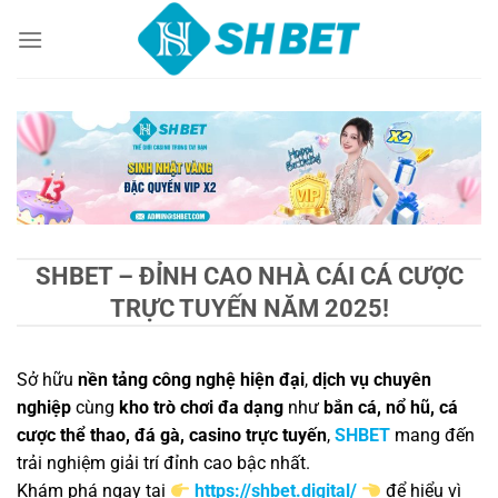
Chuyển
đến
nội
dung
SHBET – ĐỈNH CAO NHÀ CÁI CÁ CƯỢC
TRỰC TUYẾN NĂM 2025!
Sở hữu
nền tảng công nghệ hiện đại
,
dịch vụ chuyên
nghiệp
cùng
kho trò chơi đa dạng
như
bắn cá, nổ hũ, cá
cược thể thao, đá gà, casino trực tuyến
,
SHBET
mang đến
trải nghiệm giải trí đỉnh cao bậc nhất.
Khám phá ngay tại
https://shbet.digital/
để hiểu vì