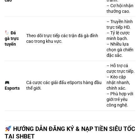
cao
tranh.
– Cơ hội nhận
thưởng cao.
– Truyền hình
trực tiếp HD.
Đá
– Tỷ lệ cược
Theo dõi trực tiếp các trận đá gà đỉnh
gà trực
minh bạch.
cao trong khu vực.
tuyến
– Nhiều lựa
chọn gà chiến
đặc sắc.
– Hỗ trợ cá
cược trực tiếp.
– Kèo cập
Cá cược các giải đấu eSports hàng đầu
nhật nhanh,
Esports
thế giới.
chính xác.
– Phù hợp với
giới trẻ yêu
công nghệ.
HƯỚNG DẪN ĐĂNG KÝ & NẠP TIỀN SIÊU TỐC
TẠI SHBET