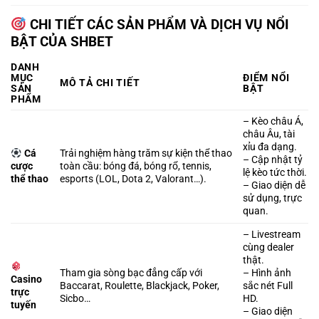
CHI TIẾT CÁC SẢN PHẨM VÀ DỊCH VỤ NỔI
BẬT CỦA SHBET
DANH
MỤC
ĐIỂM NỔI
MÔ TẢ CHI TIẾT
SẢN
BẬT
PHẨM
– Kèo châu Á,
châu Âu, tài
xỉu đa dạng.
Cá
Trải nghiệm hàng trăm sự kiện thể thao
– Cập nhật tỷ
cược
toàn cầu: bóng đá, bóng rổ, tennis,
lệ kèo tức thời.
thể thao
esports (LOL, Dota 2, Valorant…).
– Giao diện dễ
sử dụng, trực
quan.
– Livestream
cùng dealer
thật.
Tham gia sòng bạc đẳng cấp với
– Hình ảnh
Casino
Baccarat, Roulette, Blackjack, Poker,
sắc nét Full
trực
Sicbo…
HD.
tuyến
– Giao diện