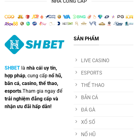
NHÀ CUNG CẤP
SẢN PHẨM
LIVE CASINO
SHBET
là
nhà cái uy tín,
ESPORTS
hợp pháp
, cung cấp
nổ hũ,
bắn cá, casino, thể thao,
THỂ THAO
esports
.Tham gia ngay để
BẮN CÁ
trải nghiệm đẳng cấp và
nhận ưu đãi hấp dẫn!
ĐÁ GÀ
XỔ SỐ
NỔ HŨ