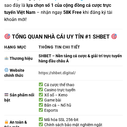
sao đây là
lựa chọn số 1 của cộng đồng cá cược trực
tuyến Việt Nam
– nhận ngay
58K Free
khi đăng ký tài
khoản mới!
TỔNG QUAN NHÀ CÁI UY TÍN #1 SHBET
HẠNG MỤC
THÔNG TIN CHI TIẾT
SHBET – Nền tảng cá cược & giải trí trực tuyến
Thương hiệu
hàng đầu châu Á
Website
https://shbet.digital/
chính thức
Cá cược thể thao
Casino trực tuyến
Sản phẩm nổi
Xổ số – Keno
bật
Game bài
Bắn cá – Nổ hũ
Esports
Mã hóa SSL 256-bit
An toàn &
Chính sách bảo mật nghiêm ngặt