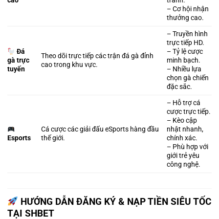
cao
tranh.
– Cơ hội nhận
thưởng cao.
– Truyền hình
trực tiếp HD.
Đá
– Tỷ lệ cược
Theo dõi trực tiếp các trận đá gà đỉnh
gà trực
minh bạch.
cao trong khu vực.
tuyến
– Nhiều lựa
chọn gà chiến
đặc sắc.
– Hỗ trợ cá
cược trực tiếp.
– Kèo cập
Cá cược các giải đấu eSports hàng đầu
nhật nhanh,
Esports
thế giới.
chính xác.
– Phù hợp với
giới trẻ yêu
công nghệ.
HƯỚNG DẪN ĐĂNG KÝ & NẠP TIỀN SIÊU TỐC
TẠI SHBET