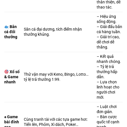
thân thiện, dễ
thao tác.
– Hiệu ứng
sống động.
Bắn
– Giải đấu bắn
Săn cá đại dương, tích điểm nhận
cá đổi
cá hàng tuần.
thưởng khủng.
thưởng
– Giải trí cao,
dễ chơi dễ
thắng.
– Kết quả
nhanh chóng.
– Tỷ lệ trả
Xổ số
thưởng hấp
Thử vận may với Keno, Bingo, Lotto…
& Game
dẫn.
tỷ lệ trả thưởng 1:99.
nhanh
– Lựa chọn
linh hoạt cho
người chơi
mới.
– Luật chơi
đơn giản.
♠️
Game
– Bàn cược
Cùng tranh tài với các tựa game hot:
bài đỉnh
quốc tế cạnh
Tiến lên, Phỏm, Xì dách, Poker…