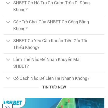
SHBET Có Hỗ Trợ Cá Cược Trên Di Động
Không?
Các Trò Chơi Của SHBET Có Công Bằng
Không?
SHBET Có Yêu Cầu Khoản Tiền Gửi Tối
Thiểu Không?
Làm Thế Nào Để Nhận Khuyến Mãi
SHBET?
Có Cách Nào Để Liên Hệ Nhanh Không?
TIN TỨC NEW
26