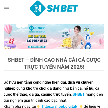
Chuyển
đến
nội
dung
SHBET – ĐỈNH CAO NHÀ CÁI CÁ CƯỢC
TRỰC TUYẾN NĂM 2025!
Sở hữu
nền tảng công nghệ hiện đại
,
dịch vụ chuyên
nghiệp
cùng
kho trò chơi đa dạng
như
bắn cá, nổ hũ, cá
cược thể thao, đá gà, casino trực tuyến
,
SHBET
mang đến
trải nghiệm giải trí đỉnh cao bậc nhất.
Khám phá ngay tại
https://shbet.digital/
để hiểu vì