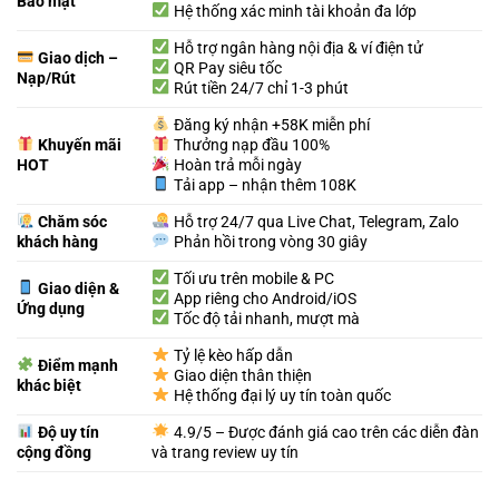
Bảo mật
Hệ thống xác minh tài khoản đa lớp
Hỗ trợ ngân hàng nội địa & ví điện tử
Giao dịch –
QR Pay siêu tốc
Nạp/Rút
Rút tiền 24/7 chỉ 1-3 phút
Đăng ký nhận +58K miễn phí
Khuyến mãi
Thưởng nạp đầu 100%
HOT
Hoàn trả mỗi ngày
Tải app – nhận thêm 108K
Chăm sóc
Hỗ trợ 24/7 qua Live Chat, Telegram, Zalo
khách hàng
Phản hồi trong vòng 30 giây
Tối ưu trên mobile & PC
Giao diện &
App riêng cho Android/iOS
Ứng dụng
Tốc độ tải nhanh, mượt mà
Tỷ lệ kèo hấp dẫn
Điểm mạnh
Giao diện thân thiện
khác biệt
Hệ thống đại lý uy tín toàn quốc
Độ uy tín
4.9/5 – Được đánh giá cao trên các diễn đàn
cộng đồng
và trang review uy tín