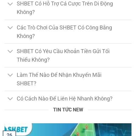
SHBET Có Hỗ Trợ Cá Cược Trên Di Động
Không?
Các Trò Chơi Của SHBET Có Công Bằng
Không?
SHBET Có Yêu Cầu Khoản Tiền Gửi Tối
Thiểu Không?
Làm Thế Nào Để Nhận Khuyến Mãi
SHBET?
Có Cách Nào Để Liên Hệ Nhanh Không?
TIN TỨC NEW
26