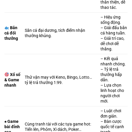
thân thiện, dễ
thao tác.
– Hiệu ứng
sống động.
Bắn
– Giải đấu bắn
Săn cá đại dương, tích điểm nhận
cá đổi
cá hàng tuần.
thưởng khủng.
thưởng
– Giải trí cao,
dễ chơi dễ
thắng.
– Kết quả
nhanh chóng.
– Tỷ lệ trả
Xổ số
thưởng hấp
Thử vận may với Keno, Bingo, Lotto…
& Game
dẫn.
tỷ lệ trả thưởng 1:99.
nhanh
– Lựa chọn
linh hoạt cho
người chơi
mới.
– Luật chơi
đơn giản.
♠️
Game
– Bàn cược
Cùng tranh tài với các tựa game hot:
bài đỉnh
quốc tế cạnh
Tiến lên, Phỏm, Xì dách, Poker…