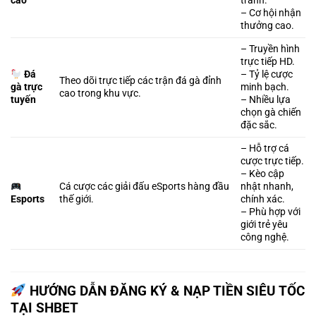
cao
tranh.
– Cơ hội nhận
thưởng cao.
– Truyền hình
trực tiếp HD.
Đá
– Tỷ lệ cược
Theo dõi trực tiếp các trận đá gà đỉnh
gà trực
minh bạch.
cao trong khu vực.
tuyến
– Nhiều lựa
chọn gà chiến
đặc sắc.
– Hỗ trợ cá
cược trực tiếp.
– Kèo cập
Cá cược các giải đấu eSports hàng đầu
nhật nhanh,
Esports
thế giới.
chính xác.
– Phù hợp với
giới trẻ yêu
công nghệ.
HƯỚNG DẪN ĐĂNG KÝ & NẠP TIỀN SIÊU TỐC
TẠI SHBET