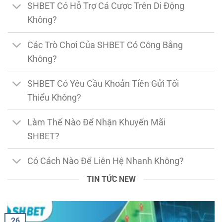
SHBET Có Hỗ Trợ Cá Cược Trên Di Động
Không?
Các Trò Chơi Của SHBET Có Công Bằng
Không?
SHBET Có Yêu Cầu Khoản Tiền Gửi Tối
Thiểu Không?
Làm Thế Nào Để Nhận Khuyến Mãi
SHBET?
Có Cách Nào Để Liên Hệ Nhanh Không?
TIN TỨC NEW
26