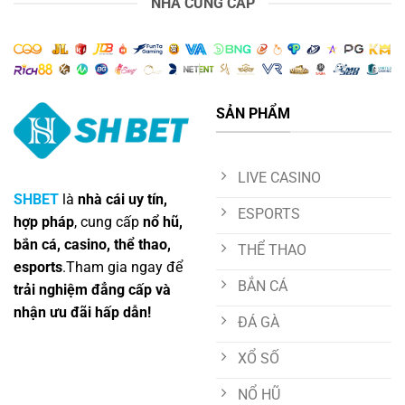
NHÀ CUNG CẤP
SẢN PHẨM
LIVE CASINO
SHBET
là
nhà cái uy tín,
ESPORTS
hợp pháp
, cung cấp
nổ hũ,
bắn cá, casino, thể thao,
THỂ THAO
esports
.Tham gia ngay để
BẮN CÁ
trải nghiệm đẳng cấp và
nhận ưu đãi hấp dẫn!
ĐÁ GÀ
XỔ SỐ
NỔ HŨ