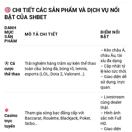
CHI TIẾT CÁC SẢN PHẨM VÀ DỊCH VỤ NỔI
BẬT CỦA SHBET
DANH
MỤC
ĐIỂM NỔI
MÔ TẢ CHI TIẾT
SẢN
BẬT
PHẨM
– Kèo châu Á,
châu Âu, tài
xỉu đa dạng.
Cá
Trải nghiệm hàng trăm sự kiện thể thao
– Cập nhật tỷ
cược
toàn cầu: bóng đá, bóng rổ, tennis,
lệ kèo tức thời.
thể thao
esports (LOL, Dota 2, Valorant…).
– Giao diện dễ
sử dụng, trực
quan.
– Livestream
cùng dealer
thật.
Tham gia sòng bạc đẳng cấp với
– Hình ảnh
Casino
Baccarat, Roulette, Blackjack, Poker,
sắc nét Full
trực
Sicbo…
HD.
tuyến
– Giao diện