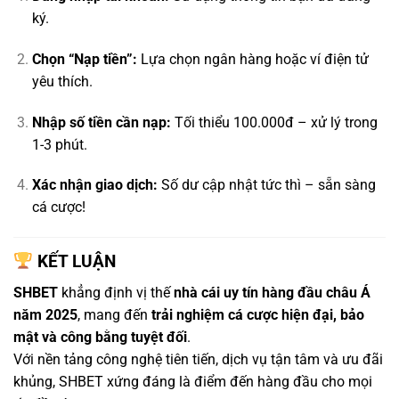
ký.
Chọn “Nạp tiền”:
Lựa chọn ngân hàng hoặc ví điện tử
yêu thích.
Nhập số tiền cần nạp:
Tối thiểu 100.000đ – xử lý trong
1-3 phút.
Xác nhận giao dịch:
Số dư cập nhật tức thì – sẵn sàng
cá cược!
KẾT LUẬN
SHBET
khẳng định vị thế
nhà cái uy tín hàng đầu châu Á
năm 2025
, mang đến
trải nghiệm cá cược hiện đại, bảo
mật và công bằng tuyệt đối
.
Với nền tảng công nghệ tiên tiến, dịch vụ tận tâm và ưu đãi
khủng, SHBET xứng đáng là điểm đến hàng đầu cho mọi