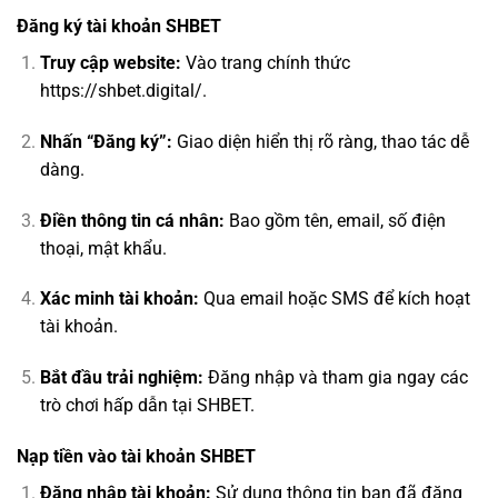
Đăng ký tài khoản SHBET
Truy cập website:
Vào trang chính thức
https://shbet.digital/.
Nhấn “Đăng ký”:
Giao diện hiển thị rõ ràng, thao tác dễ
dàng.
Điền thông tin cá nhân:
Bao gồm tên, email, số điện
thoại, mật khẩu.
Xác minh tài khoản:
Qua email hoặc SMS để kích hoạt
tài khoản.
Bắt đầu trải nghiệm:
Đăng nhập và tham gia ngay các
trò chơi hấp dẫn tại SHBET.
Nạp tiền vào tài khoản SHBET
Đăng nhập tài khoản:
Sử dụng thông tin bạn đã đăng