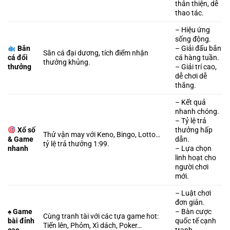
thân thiện, dễ
thao tác.
– Hiệu ứng
sống động.
Bắn
– Giải đấu bắn
Săn cá đại dương, tích điểm nhận
cá đổi
cá hàng tuần.
thưởng khủng.
thưởng
– Giải trí cao,
dễ chơi dễ
thắng.
– Kết quả
nhanh chóng.
– Tỷ lệ trả
Xổ số
thưởng hấp
Thử vận may với Keno, Bingo, Lotto…
& Game
dẫn.
tỷ lệ trả thưởng 1:99.
nhanh
– Lựa chọn
linh hoạt cho
người chơi
mới.
– Luật chơi
đơn giản.
♠️
Game
– Bàn cược
Cùng tranh tài với các tựa game hot:
bài đỉnh
quốc tế cạnh
Tiến lên, Phỏm, Xì dách, Poker…