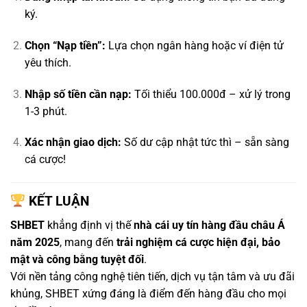
ký.
Chọn “Nạp tiền”:
Lựa chọn ngân hàng hoặc ví điện tử
yêu thích.
Nhập số tiền cần nạp:
Tối thiểu 100.000đ – xử lý trong
1-3 phút.
Xác nhận giao dịch:
Số dư cập nhật tức thì – sẵn sàng
cá cược!
KẾT LUẬN
SHBET
khẳng định vị thế
nhà cái uy tín hàng đầu châu Á
năm 2025
, mang đến
trải nghiệm cá cược hiện đại, bảo
mật và công bằng tuyệt đối
.
Với nền tảng công nghệ tiên tiến, dịch vụ tận tâm và ưu đãi
khủng, SHBET xứng đáng là điểm đến hàng đầu cho mọi