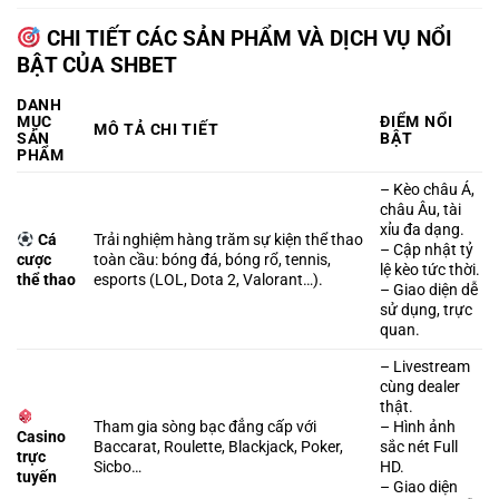
CHI TIẾT CÁC SẢN PHẨM VÀ DỊCH VỤ NỔI
BẬT CỦA SHBET
DANH
MỤC
ĐIỂM NỔI
MÔ TẢ CHI TIẾT
SẢN
BẬT
PHẨM
– Kèo châu Á,
châu Âu, tài
xỉu đa dạng.
Cá
Trải nghiệm hàng trăm sự kiện thể thao
– Cập nhật tỷ
cược
toàn cầu: bóng đá, bóng rổ, tennis,
lệ kèo tức thời.
thể thao
esports (LOL, Dota 2, Valorant…).
– Giao diện dễ
sử dụng, trực
quan.
– Livestream
cùng dealer
thật.
Tham gia sòng bạc đẳng cấp với
– Hình ảnh
Casino
Baccarat, Roulette, Blackjack, Poker,
sắc nét Full
trực
Sicbo…
HD.
tuyến
– Giao diện