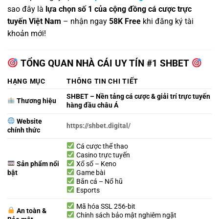
sao đây là
lựa chọn số 1 của cộng đồng cá cược trực
tuyến Việt Nam
– nhận ngay
58K Free
khi đăng ký tài
khoản mới!
TỔNG QUAN NHÀ CÁI UY TÍN #1 SHBET
HẠNG MỤC
THÔNG TIN CHI TIẾT
SHBET – Nền tảng cá cược & giải trí trực tuyến
Thương hiệu
hàng đầu châu Á
Website
https://shbet.digital/
chính thức
Cá cược thể thao
Casino trực tuyến
Sản phẩm nổi
Xổ số – Keno
bật
Game bài
Bắn cá – Nổ hũ
Esports
Mã hóa SSL 256-bit
An toàn &
Chính sách bảo mật nghiêm ngặt