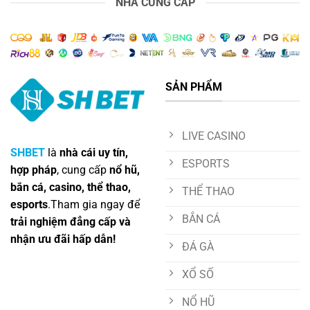
NHÀ CUNG CẤP
SẢN PHẨM
LIVE CASINO
SHBET
là
nhà cái uy tín,
ESPORTS
hợp pháp
, cung cấp
nổ hũ,
bắn cá, casino, thể thao,
THỂ THAO
esports
.Tham gia ngay để
BẮN CÁ
trải nghiệm đẳng cấp và
nhận ưu đãi hấp dẫn!
ĐÁ GÀ
XỔ SỐ
NỔ HŨ