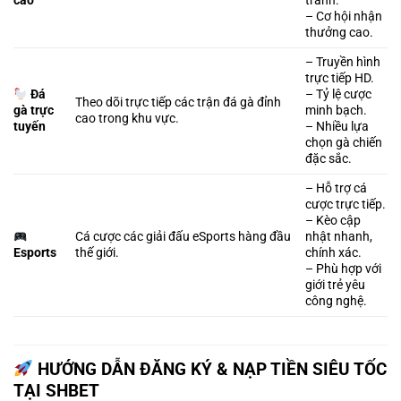
cao
tranh.
– Cơ hội nhận
thưởng cao.
– Truyền hình
trực tiếp HD.
Đá
– Tỷ lệ cược
Theo dõi trực tiếp các trận đá gà đỉnh
gà trực
minh bạch.
cao trong khu vực.
tuyến
– Nhiều lựa
chọn gà chiến
đặc sắc.
– Hỗ trợ cá
cược trực tiếp.
– Kèo cập
Cá cược các giải đấu eSports hàng đầu
nhật nhanh,
Esports
thế giới.
chính xác.
– Phù hợp với
giới trẻ yêu
công nghệ.
HƯỚNG DẪN ĐĂNG KÝ & NẠP TIỀN SIÊU TỐC
TẠI SHBET