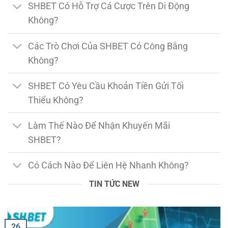
SHBET Có Hỗ Trợ Cá Cược Trên Di Động
Không?
Các Trò Chơi Của SHBET Có Công Bằng
Không?
SHBET Có Yêu Cầu Khoản Tiền Gửi Tối
Thiểu Không?
Làm Thế Nào Để Nhận Khuyến Mãi
SHBET?
Có Cách Nào Để Liên Hệ Nhanh Không?
TIN TỨC NEW
26