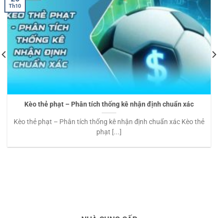
Th10
Kèo thẻ phạt – Phân tích thống kê nhận định chuẩn xác
Kèo thẻ phạt – Phân tích thống kê nhận định chuẩn xác Kèo thẻ
phạt [...]