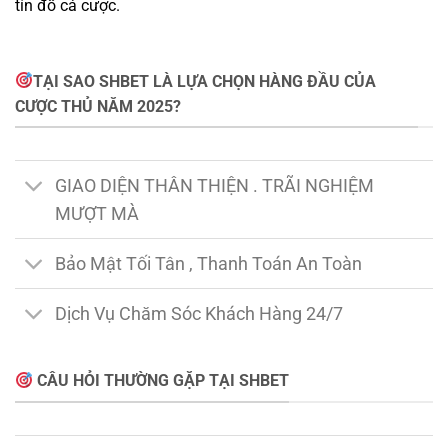
tín đồ cá cược.
TẠI SAO SHBET LÀ LỰA CHỌN HÀNG ĐẦU CỦA
CƯỢC THỦ NĂM 2025?
GIAO DIỆN THÂN THIỆN . TRÃI NGHIỆM
MƯỢT MÀ
Bảo Mật Tối Tân , Thanh Toán An Toàn
Dịch Vụ Chăm Sóc Khách Hàng 24/7
CÂU HỎI THƯỜNG GẶP TẠI SHBET