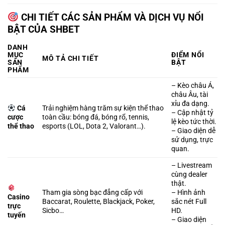
CHI TIẾT CÁC SẢN PHẨM VÀ DỊCH VỤ NỔI
BẬT CỦA SHBET
DANH
MỤC
ĐIỂM NỔI
MÔ TẢ CHI TIẾT
SẢN
BẬT
PHẨM
– Kèo châu Á,
châu Âu, tài
xỉu đa dạng.
Cá
Trải nghiệm hàng trăm sự kiện thể thao
– Cập nhật tỷ
cược
toàn cầu: bóng đá, bóng rổ, tennis,
lệ kèo tức thời.
thể thao
esports (LOL, Dota 2, Valorant…).
– Giao diện dễ
sử dụng, trực
quan.
– Livestream
cùng dealer
thật.
Tham gia sòng bạc đẳng cấp với
– Hình ảnh
Casino
Baccarat, Roulette, Blackjack, Poker,
sắc nét Full
trực
Sicbo…
HD.
tuyến
– Giao diện