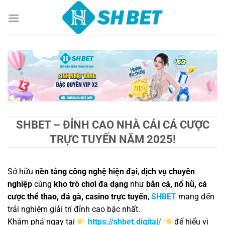
Chuyển
đến
nội
dung
SHBET – ĐỈNH CAO NHÀ CÁI CÁ CƯỢC
TRỰC TUYẾN NĂM 2025!
Sở hữu
nền tảng công nghệ hiện đại
,
dịch vụ chuyên
nghiệp
cùng
kho trò chơi đa dạng
như
bắn cá, nổ hũ, cá
cược thể thao, đá gà, casino trực tuyến
,
SHBET
mang đến
trải nghiệm giải trí đỉnh cao bậc nhất.
Khám phá ngay tại
https://shbet.digital/
để hiểu vì