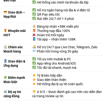
Bảo mật
Hệ thống xác minh tài khoản đa lớp
Hỗ trợ ngân hàng nội địa & ví điện tử
Giao dịch –
QR Pay siêu tốc
Nạp/Rút
Rút tiền 24/7 chỉ 1-3 phút
Đăng ký nhận +58K miễn phí
Khuyến mãi
Thưởng nạp đầu 100%
HOT
Hoàn trả mỗi ngày
Tải app – nhận thêm 108K
Chăm sóc
Hỗ trợ 24/7 qua Live Chat, Telegram, Zalo
khách hàng
Phản hồi trong vòng 30 giây
Tối ưu trên mobile & PC
Giao diện &
App riêng cho Android/iOS
Ứng dụng
Tốc độ tải nhanh, mượt mà
Tỷ lệ kèo hấp dẫn
Điểm mạnh
Giao diện thân thiện
khác biệt
Hệ thống đại lý uy tín toàn quốc
Độ uy tín
4.9/5 – Được đánh giá cao trên các diễn đàn
cộng đồng
và trang review uy tín