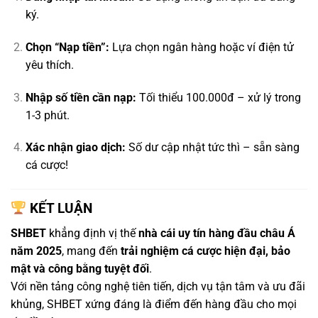
ký.
Chọn “Nạp tiền”:
Lựa chọn ngân hàng hoặc ví điện tử
yêu thích.
Nhập số tiền cần nạp:
Tối thiểu 100.000đ – xử lý trong
1-3 phút.
Xác nhận giao dịch:
Số dư cập nhật tức thì – sẵn sàng
cá cược!
KẾT LUẬN
SHBET
khẳng định vị thế
nhà cái uy tín hàng đầu châu Á
năm 2025
, mang đến
trải nghiệm cá cược hiện đại, bảo
mật và công bằng tuyệt đối
.
Với nền tảng công nghệ tiên tiến, dịch vụ tận tâm và ưu đãi
khủng, SHBET xứng đáng là điểm đến hàng đầu cho mọi