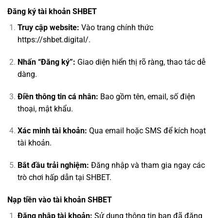
Đăng ký tài khoản SHBET
Truy cập website:
Vào trang chính thức
https://shbet.digital/.
Nhấn “Đăng ký”:
Giao diện hiển thị rõ ràng, thao tác dễ
dàng.
Điền thông tin cá nhân:
Bao gồm tên, email, số điện
thoại, mật khẩu.
Xác minh tài khoản:
Qua email hoặc SMS để kích hoạt
tài khoản.
Bắt đầu trải nghiệm:
Đăng nhập và tham gia ngay các
trò chơi hấp dẫn tại SHBET.
Nạp tiền vào tài khoản SHBET
Đăng nhập tài khoản:
Sử dụng thông tin bạn đã đăng