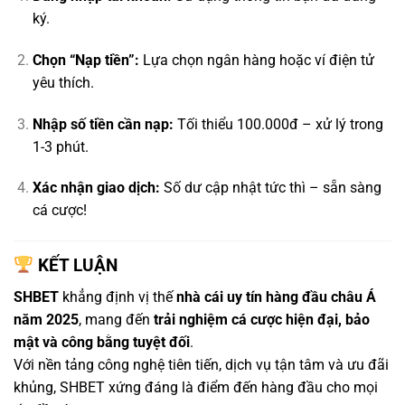
ký.
Chọn “Nạp tiền”:
Lựa chọn ngân hàng hoặc ví điện tử
yêu thích.
Nhập số tiền cần nạp:
Tối thiểu 100.000đ – xử lý trong
1-3 phút.
Xác nhận giao dịch:
Số dư cập nhật tức thì – sẵn sàng
cá cược!
KẾT LUẬN
SHBET
khẳng định vị thế
nhà cái uy tín hàng đầu châu Á
năm 2025
, mang đến
trải nghiệm cá cược hiện đại, bảo
mật và công bằng tuyệt đối
.
Với nền tảng công nghệ tiên tiến, dịch vụ tận tâm và ưu đãi
khủng, SHBET xứng đáng là điểm đến hàng đầu cho mọi