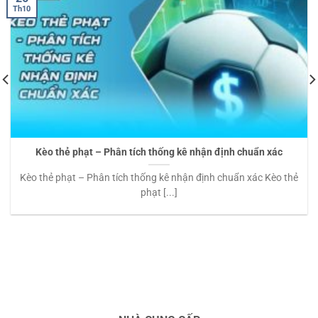
Th10
Kèo thẻ phạt – Phân tích thống kê nhận định chuẩn xác
Kèo thẻ phạt – Phân tích thống kê nhận định chuẩn xác Kèo thẻ
phạt [...]