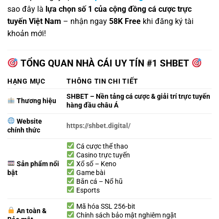
sao đây là
lựa chọn số 1 của cộng đồng cá cược trực
tuyến Việt Nam
– nhận ngay
58K Free
khi đăng ký tài
khoản mới!
TỔNG QUAN NHÀ CÁI UY TÍN #1 SHBET
HẠNG MỤC
THÔNG TIN CHI TIẾT
SHBET – Nền tảng cá cược & giải trí trực tuyến
Thương hiệu
hàng đầu châu Á
Website
https://shbet.digital/
chính thức
Cá cược thể thao
Casino trực tuyến
Sản phẩm nổi
Xổ số – Keno
bật
Game bài
Bắn cá – Nổ hũ
Esports
Mã hóa SSL 256-bit
An toàn &
Chính sách bảo mật nghiêm ngặt