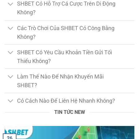
SHBET Có Hỗ Trợ Cá Cược Trên Di Động
Không?
Các Trò Chơi Của SHBET Có Công Bằng
Không?
SHBET Có Yêu Cầu Khoản Tiền Gửi Tối
Thiểu Không?
Làm Thế Nào Để Nhận Khuyến Mãi
SHBET?
Có Cách Nào Để Liên Hệ Nhanh Không?
TIN TỨC NEW
26