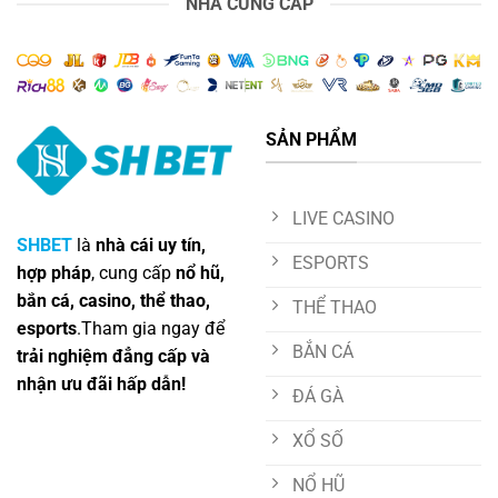
NHÀ CUNG CẤP
SẢN PHẨM
LIVE CASINO
SHBET
là
nhà cái uy tín,
ESPORTS
hợp pháp
, cung cấp
nổ hũ,
bắn cá, casino, thể thao,
THỂ THAO
esports
.Tham gia ngay để
BẮN CÁ
trải nghiệm đẳng cấp và
nhận ưu đãi hấp dẫn!
ĐÁ GÀ
XỔ SỐ
NỔ HŨ