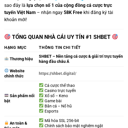
sao đây là
lựa chọn số 1 của cộng đồng cá cược trực
tuyến Việt Nam
– nhận ngay
58K Free
khi đăng ký tài
khoản mới!
TỔNG QUAN NHÀ CÁI UY TÍN #1 SHBET
HẠNG MỤC
THÔNG TIN CHI TIẾT
SHBET – Nền tảng cá cược & giải trí trực tuyến
Thương hiệu
hàng đầu châu Á
Website
https://shbet.digital/
chính thức
Cá cược thể thao
Casino trực tuyến
Sản phẩm nổi
Xổ số – Keno
bật
Game bài
Bắn cá – Nổ hũ
Esports
Mã hóa SSL 256-bit
An toàn &
Chính sách bảo mật nghiêm ngặt