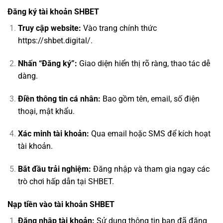
Đăng ký tài khoản SHBET
Truy cập website:
Vào trang chính thức
https://shbet.digital/.
Nhấn “Đăng ký”:
Giao diện hiển thị rõ ràng, thao tác dễ
dàng.
Điền thông tin cá nhân:
Bao gồm tên, email, số điện
thoại, mật khẩu.
Xác minh tài khoản:
Qua email hoặc SMS để kích hoạt
tài khoản.
Bắt đầu trải nghiệm:
Đăng nhập và tham gia ngay các
trò chơi hấp dẫn tại SHBET.
Nạp tiền vào tài khoản SHBET
Đăng nhập tài khoản:
Sử dụng thông tin bạn đã đăng