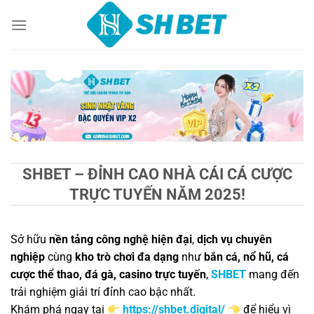
Chuyển
đến
nội
dung
SHBET – ĐỈNH CAO NHÀ CÁI CÁ CƯỢC
TRỰC TUYẾN NĂM 2025!
Sở hữu
nền tảng công nghệ hiện đại
,
dịch vụ chuyên
nghiệp
cùng
kho trò chơi đa dạng
như
bắn cá, nổ hũ, cá
cược thể thao, đá gà, casino trực tuyến
,
SHBET
mang đến
trải nghiệm giải trí đỉnh cao bậc nhất.
Khám phá ngay tại
https://shbet.digital/
để hiểu vì