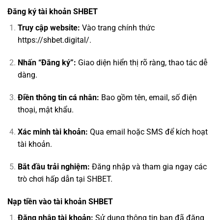
Đăng ký tài khoản SHBET
Truy cập website:
Vào trang chính thức
https://shbet.digital/.
Nhấn “Đăng ký”:
Giao diện hiển thị rõ ràng, thao tác dễ
dàng.
Điền thông tin cá nhân:
Bao gồm tên, email, số điện
thoại, mật khẩu.
Xác minh tài khoản:
Qua email hoặc SMS để kích hoạt
tài khoản.
Bắt đầu trải nghiệm:
Đăng nhập và tham gia ngay các
trò chơi hấp dẫn tại SHBET.
Nạp tiền vào tài khoản SHBET
Đăng nhập tài khoản:
Sử dụng thông tin bạn đã đăng