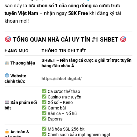
sao đây là
lựa chọn số 1 của cộng đồng cá cược trực
tuyến Việt Nam
– nhận ngay
58K Free
khi đăng ký tài
khoản mới!
TỔNG QUAN NHÀ CÁI UY TÍN #1 SHBET
HẠNG MỤC
THÔNG TIN CHI TIẾT
SHBET – Nền tảng cá cược & giải trí trực tuyến
Thương hiệu
hàng đầu châu Á
Website
https://shbet.digital/
chính thức
Cá cược thể thao
Casino trực tuyến
Sản phẩm nổi
Xổ số – Keno
bật
Game bài
Bắn cá – Nổ hũ
Esports
Mã hóa SSL 256-bit
An toàn &
Chính sách bảo mật nghiêm ngặt