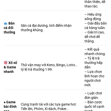
thân thiện, dễ
thao tác.
– Hiệu ứng
sống động.
Bắn
– Giải đấu bắn
Săn cá đại dương, tích điểm nhận
cá đổi
cá hàng tuần.
thưởng khủng.
thưởng
– Giải trí cao,
dễ chơi dễ
thắng.
– Kết quả
nhanh chóng.
– Tỷ lệ trả
Xổ số
thưởng hấp
Thử vận may với Keno, Bingo, Lotto…
& Game
dẫn.
tỷ lệ trả thưởng 1:99.
nhanh
– Lựa chọn
linh hoạt cho
người chơi
mới.
– Luật chơi
đơn giản.
♠️
Game
– Bàn cược
Cùng tranh tài với các tựa game hot:
bài đỉnh
quốc tế cạnh
Tiến lên, Phỏm, Xì dách, Poker…