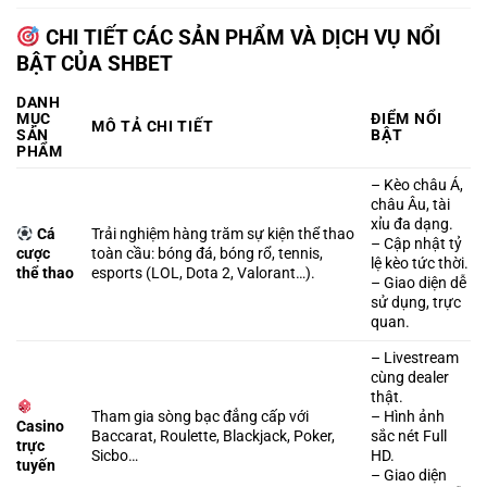
CHI TIẾT CÁC SẢN PHẨM VÀ DỊCH VỤ NỔI
BẬT CỦA SHBET
DANH
MỤC
ĐIỂM NỔI
MÔ TẢ CHI TIẾT
SẢN
BẬT
PHẨM
– Kèo châu Á,
châu Âu, tài
xỉu đa dạng.
Cá
Trải nghiệm hàng trăm sự kiện thể thao
– Cập nhật tỷ
cược
toàn cầu: bóng đá, bóng rổ, tennis,
lệ kèo tức thời.
thể thao
esports (LOL, Dota 2, Valorant…).
– Giao diện dễ
sử dụng, trực
quan.
– Livestream
cùng dealer
thật.
Tham gia sòng bạc đẳng cấp với
– Hình ảnh
Casino
Baccarat, Roulette, Blackjack, Poker,
sắc nét Full
trực
Sicbo…
HD.
tuyến
– Giao diện