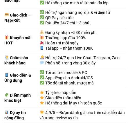
Bảo mật
Hệ thống xác minh tài khoản đa lớp
Hỗ trợ ngân hàng nội địa & ví điện tử
Giao dịch –
QR Pay siêu tốc
Nạp/Rút
Rút tiền 24/7 chỉ 1-3 phút
Đăng ký nhận +58K miễn phí
Khuyến mãi
Thưởng nạp đầu 100%
HOT
Hoàn trả mỗi ngày
Tải app – nhận thêm 108K
Chăm sóc
Hỗ trợ 24/7 qua Live Chat, Telegram, Zalo
khách hàng
Phản hồi trong vòng 30 giây
Tối ưu trên mobile & PC
Giao diện &
App riêng cho Android/iOS
Ứng dụng
Tốc độ tải nhanh, mượt mà
Tỷ lệ kèo hấp dẫn
Điểm mạnh
Giao diện thân thiện
khác biệt
Hệ thống đại lý uy tín toàn quốc
Độ uy tín
4.9/5 – Được đánh giá cao trên các diễn đàn
cộng đồng
và trang review uy tín