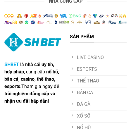
NHÀ CUNG CẤP
SẢN PHẨM
LIVE CASINO
SHBET
là
nhà cái uy tín,
ESPORTS
hợp pháp
, cung cấp
nổ hũ,
bắn cá, casino, thể thao,
THỂ THAO
esports
.Tham gia ngay để
BẮN CÁ
trải nghiệm đẳng cấp và
nhận ưu đãi hấp dẫn!
ĐÁ GÀ
XỔ SỐ
NỔ HŨ