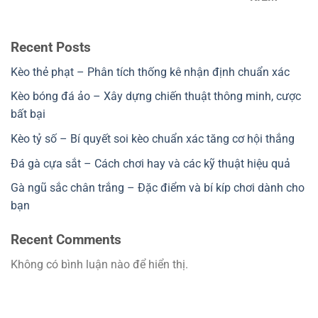
Recent Posts
Kèo thẻ phạt – Phân tích thống kê nhận định chuẩn xác
Kèo bóng đá ảo – Xây dựng chiến thuật thông minh, cược
bất bại
Kèo tỷ số – Bí quyết soi kèo chuẩn xác tăng cơ hội thắng
Đá gà cựa sắt – Cách chơi hay và các kỹ thuật hiệu quả
Gà ngũ sắc chân trắng – Đặc điểm và bí kíp chơi dành cho
bạn
Recent Comments
Không có bình luận nào để hiển thị.